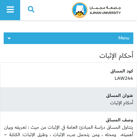
Ajman University
Menu
أحكام الإثبات
كود المساق
LAW244
عنوان المساق
أحكام الإثبات
وصف المساق
يتناول المساق دراسة المبادئ العامة في الإثبات من حيث : تعريفه وبيان
أهميته، ومحله ، ومن يتحمل عبء الإثبات ، وطرق الإثبات: الكتابة –