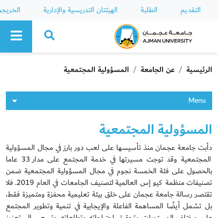
التقديم
الطلبة
الهيئتان التدريسية والإدارية
الخريج
Ajman University
الرئيسية
عن الجامعة
المسؤولية المجتمعية
Menu
المسؤولية المجتمعية
دأبت جامعة عجمان منذ تأسيسها على لعب دور بارز في مجال المسؤولية
المجتمعية وقد توجت مسيرتها في خدمة المجتمع على مدار 33 عاما
بالحصول على فئة الخمسة نجوم في مجال المسؤولية المجتمعية ضمن
تصنيفات منظمة كيو إس العالمية لتصنيف الجامعات في العام 2019. فلا
تقتصر رسالة جامعة عجمان على خلق بيئة تعليمية محفزة ومتميزة فقط،
بل تشمل أيضًا المساهمة الفاعلة والإيجابية في تنمية وتطوير المجتمع
على مختلف المستويات وتحقيق احتياجاته وتطلعاته. وتسعى إلى تعزيز