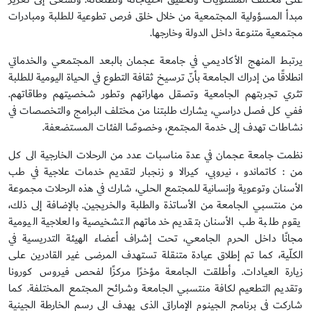
مبدأ المسؤولية المجتمعية من خلال خلق فرص تطوعية للطلبة ومبادرات
مجتمعية متنوعة داخل الدولة وخارجها.
يرتبط المنهج الأكاديمي في جامعة عجمان بالبعد المجتمعي والخدماتي
انطلاقًا من إدراك الجامعة بأنّ ترسيخ ثقافة التطوع في الحياة اليومية للطلبة
تثري تجربتهم الجامعية وتصقل مهاراتهم وتطور شخصيتهم وطاقاتهم.
ففي كل فصل دراسي، يشارك طلبتنا من مختلف البرامج والتخصصات في
نشاطات تهدف إلى خدمة المجتمع، وخصوصًا الفئات المستضعفة.
نظمت جامعة عجمان في عدة مناسبات عدد من الرحلات الخارجية الى كل
من : كاتماندو ، نيروبي، كيرالا و زنجبار لتقديم خدمات علاجية في طب
الأسنان وتوعوية وإنسانية للمجتمع الحلي، شارك في هذه الرحلات مجموعة
من منتسبي الجامعة من الأساتذة والطلبة والخريجين. بالإضافة إلى ذلك،
يقوم طلبة طب الأسنان بتقديم خدماتهم التشخيصية والعلاجية اليومية
مجانًا داخل الحرم الجامعي، تحت إشراف أعضاء الهيئة التدريسية في
الكلّية، كما تم إطلاق عيادة متنقلة تستهدف المرضى غير القادرين على
زيارة العيادات. وأطلقت الجامعة مؤخرًا مركزًا لفحص فيروس كورونا
وتقديم التطعيم لكافة منتسبي الجامعة وشرائح المجتمع المختلفة. كما
شاركت في برنامج الجينوم الإماراتي الذي يهدف الى رسم الخارطة الجينية