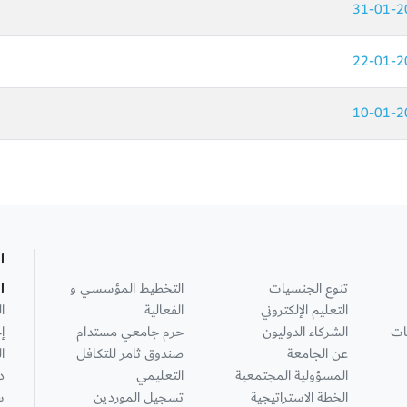
31-01-2
22-01-2
10-01-2
ا
تنوع الجنسيات
التخطيط المؤسسي و
ا
التعليم الإلكتروني
الفعالية
ا
ات
الشركاء الدوليون
حرم جامعي مستدام
إ
عن الجامعة
صندوق ثامر للتكافل
ا
المسؤولية المجتمعية
التعليمي
د
الخطة الاستراتيجية
تسجيل الموردين
س