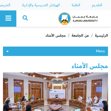
التقديم
الطلبة
الهيئتان التدريسية والإدارية
الخريج
Ajman University
الرئيسية
عن الجامعة
مجلس الأمناء
Menu
مجلس الأمناء