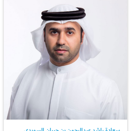
سعادة راشد عبدالرحمن بن جبران السويدي