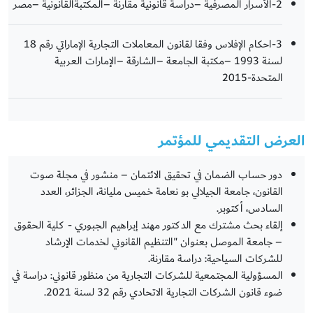
2-الأسرار المصرفية –دراسة قانونية مقارنة –المكتبةالقانونية –مصر
3-احكام الإفلاس وفقا لقانون المعاملات التجارية الإماراتي رقم 18
لسنة 1993 –مكتبة الجامعة –الشارقة –الإمارات العربية
المتحدة-2015
العرض التقديمي للمؤتمر
دور حساب الضمان في تحقيق الائتمان – منشور في مجلة صوت
القانون، جامعة الجيلالي بو نعامة خميس مليانة، الجزائر، العدد
السادس، أكتوبر.
إلقاء بحث مشترك مع الدكتور مهند إبراهيم الجبوري - كلية الحقوق
– جامعة الموصل بعنوان "التنظيم القانوني لخدمات الإرشاد
للشركات السياحية: دراسة مقارنة.
المسؤولية المجتمعية للشركات التجارية من منظور قانوني: دراسة في
ضوء قانون الشركات التجارية الاتحادي رقم 32 لسنة 2021.