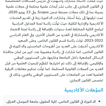
حيث عملت كأستاذ مشارك، وأسهمت في تدريس المساقات المتخصصة
في القانون التجاري، إلى جانب نشر أبحاث علمية محكمة في مجلات علمية
رصينة، بما في ذلك مجلات مصنفة ضمن Scopus. وفي 23 يونيو 2020،
تمت ترقيتها إلى رتبة أستاذ. وشاركت الدكتورة زينة في تقديم الخدمات
الأكاديمية والإدارية للكلية، حيث تولّت رئاسة لجنة الجداول الدراسية
لبرامج الكلية المختلفة لعدة سنوات، بالإضافة إلى رئاسة لجنة الاعتماد
الأكاديمي والمشاركة في العديد من اللجان الأخرى. وفي العام الدراسي
2022-2023، تولت رئاسة قسم القانون الخاص. وعلى الصعيد
الأكاديمي، أشرفت على العديد من أطروحات الماجستير والدكتوراه في
القانون الخاص، كما شاركت في رئاسة وعضوية عدد كبير من لجان مناقشة
الرسائل الجامعية داخل الجامعة وخارجها، على المستويين الوطني
والإقليمي. بالإضافة إلى ذلك، تم اختيارها كمُقيِّم للبحوث العلمية من قبل
العديد من المجلات القانونية المحكمة، كما تولّت تحكيم معاملات الترقية
العلمية لعدد من الجامعات على المستويين الوطني والعربي، وذلك في
تخصص القانون التجاري.
المؤهلات الأكاديمية
الدكتوراه في القانون الخاص، كلية الحقوق، جامعة الموصل، العراق،