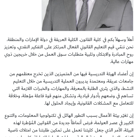
أهلاً وسهلاً بكم في كلية القانون. الكلية العريقة في دولة الإمارات والمنطقة.
نحن ننمّي قيم التعليم القانوني الفعال المرتكز على التفكير النقدي، وتعزيز
روح المبادرة والابتكار، وتلبية متطلبات سوق العمل من خلال خريجين ذوي
مهارات عالية.
إن أعضاء الهيئة التدريسية فيها من المتميزين الذين تخرج معظمهم من
جامعات عريقة، ومعتمدة يديرون العملية التدريسية من خلال التعليم
النشط، والذي يثري الطلبة بالمعرفة، والمهارات، والخبرات اللازمة التي
تساهم في وضعهم بأدوار قيادية، وتشكل منهم قوة فاعلة مؤهلة، وخلاقة
للتعامل مع المشكلات القانونية، وإيجاد الحلول لها.
إن تغيّر بيئة الأعمال بسبب التطور الهائل في تكنولوجيا المعلومات، والتنوع
الكبير في عصر العولمة، فرض أنماطاً جديدة من القوانين المُؤطرة لهذه
البيئة، الأمر الذي جعل كليتنا تعمل على تمكين طلبتنا من امتلاك ناصية