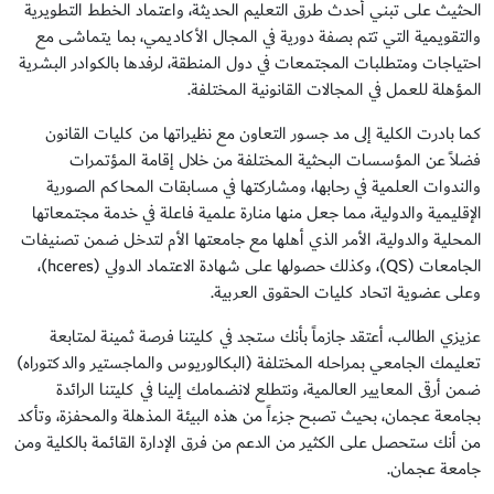
الحثيث على تبني أحدث طرق التعليم الحديثة، واعتماد الخطط التطويرية
والتقويمية التي تتم بصفة دورية في المجال الأكاديمي، بما يتماشى مع
احتياجات ومتطلبات المجتمعات في دول المنطقة، لرفدها بالكوادر البشرية
المؤهلة للعمل في المجالات القانونية المختلفة.
كما بادرت الكلية إلى مد جسور التعاون مع نظيراتها من كليات القانون
فضلاً عن المؤسسات البحثية المختلفة من خلال إقامة المؤتمرات
والندوات العلمية في رحابها، ومشاركتها في مسابقات المحاكم الصورية
الإقليمية والدولية، مما جعل منها منارة علمية فاعلة في خدمة مجتمعاتها
المحلية والدولية، الأمر الذي أهلها مع جامعتها الأم لتدخل ضمن تصنيفات
الجامعات (QS)، وكذلك حصولها على شهادة الاعتماد الدولي (hceres)،
وعلى عضوية اتحاد كليات الحقوق العربية.
عزيزي الطالب، أعتقد جازماً بأنك ستجد في كليتنا فرصة ثمينة لمتابعة
تعليمك الجامعي بمراحله المختلفة (البكالوريوس والماجستير والدكتوراه)
ضمن أرقى المعايير العالمية، ونتطلع لانضمامك إلينا في كليتنا الرائدة
بجامعة عجمان، بحيث تصبح جزءاً من هذه البيئة المذهلة والمحفزة، وتأكد
من أنك ستحصل على الكثير من الدعم من فرق الإدارة القائمة بالكلية ومن
جامعة عجمان.