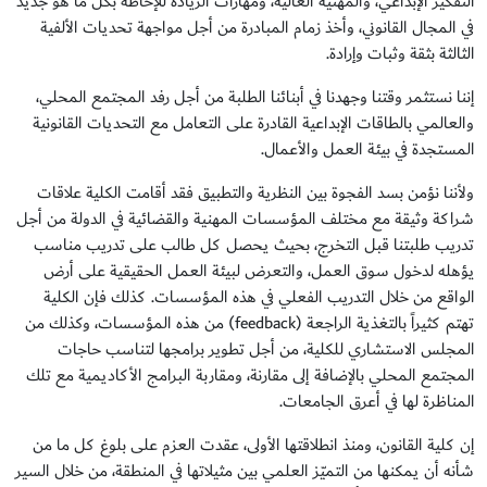
التفكير الإبداعي، والمهنية العالية، ومهارات الريادة للإحاطة بكل ما هو جديد
في المجال القانوني، وأخذ زمام المبادرة من أجل مواجهة تحديات الألفية
الثالثة بثقة وثبات وإرادة.
إننا نستثمر وقتنا وجهدنا في أبنائنا الطلبة من أجل رفد المجتمع المحلي،
والعالمي بالطاقات الإبداعية القادرة على التعامل مع التحديات القانونية
المستجدة في بيئة العمل والأعمال.
ولأننا نؤمن بسد الفجوة بين النظرية والتطبيق فقد أقامت الكلية علاقات
شراكة وثيقة مع مختلف المؤسسات المهنية والقضائية في الدولة من أجل
تدريب طلبتنا قبل التخرج، بحيث يحصل كل طالب على تدريب مناسب
يؤهله لدخول سوق العمل، والتعرض لبيئة العمل الحقيقية على أرض
الواقع من خلال التدريب الفعلي في هذه المؤسسات. كذلك فإن الكلية
تهتم كثيراً بالتغذية الراجعة (feedback) من هذه المؤسسات، وكذلك من
المجلس الاستشاري للكلية، من أجل تطوير برامجها لتناسب حاجات
المجتمع المحلي بالإضافة إلى مقارنة، ومقاربة البرامج الأكاديمية مع تلك
المناظرة لها في أعرق الجامعات.
إن كلية القانون، ومنذ انطلاقتها الأولى، عقدت العزم على بلوغ كل ما من
شأنه أن يمكنها من التميّز العلمي بين مثيلاتها في المنطقة، من خلال السير