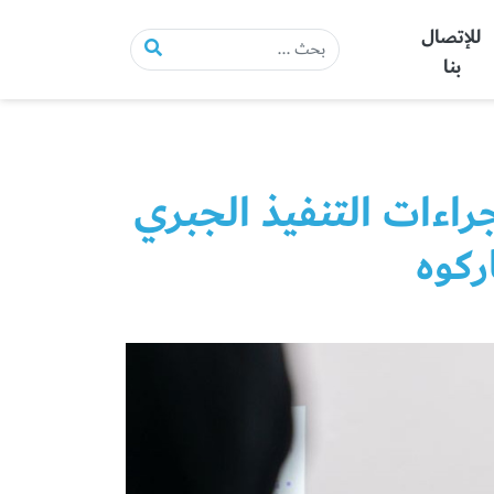
للإتصال
بنا
راءات التنفيذ الجبري
ركوه