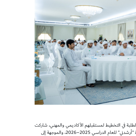
لطلبة في التخطيط لمستقبلهم الأكاديمي والمهني، شاركت
الكلية في ورش العمل التي نفذها مكتب شؤون المواطنين بحكومة عجمان، ضمن مبادرة "أرشدني" للعام الدراسي 2025–2026، والموجهة إلى