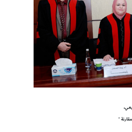
عي،
مقارنة
"