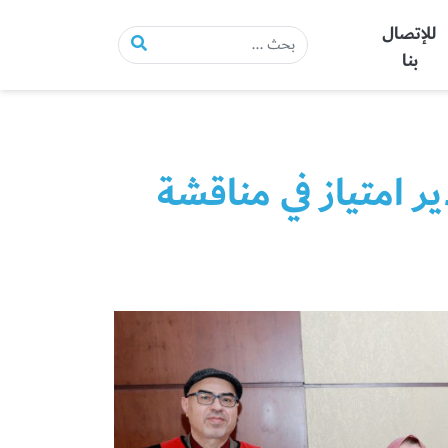
للإتصال
بنا
ر امتياز في مناقشة