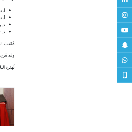
أ. د
أ. 
د. ر
د. 
عُقدت المناقشة يوم ا
وقد قررت
نُهنئ البا