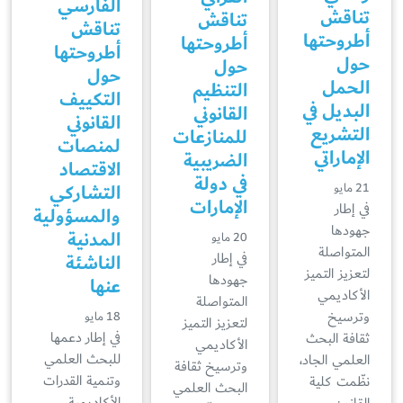
الفارسي
تناقش
تناقش
تناقش
أطروحتها
أطروحتها
أطروحتها
حول
حول
حول
الحمل
التنظيم
التكييف
البديل في
القانوني
القانوني
التشريع
للمنازعات
لمنصات
الإماراتي
الضريبية
الاقتصاد
في دولة
التشاركي
21 مايو
الإمارات
في إطار
والمسؤولية
جهودها
المدنية
20 مايو
المتواصلة
الناشئة
في إطار
لتعزيز التميز
جهودها
عنها
الأكاديمي
المتواصلة
وترسيخ
18 مايو
لتعزيز التميز
في إطار دعمها
ثقافة البحث
الأكاديمي
للبحث العلمي
العلمي الجاد،
وترسيخ ثقافة
وتنمية القدرات
نظّمت كلية
البحث العلمي
الأكاديمية،