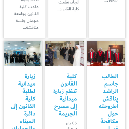
القانون…
الجاد، نظّمت
عقدت كلية
كلية القانون…
القانون بجامعة
عجمان جلسة
مناقشة…
الطالب
كلية
زيارة
جاسم
القانون
ميدانية
الراشد
تنظم زيارة
لطلبة
يناقش
ميدانية
كلية
أطروحته
إلى مسرح
القانون إلى
حول
الجريمة
دائرة
مكافحة
الميناء
05 مايو
غسل
والجمارك