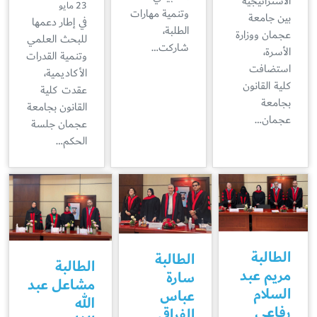
الاستراتيجية
23 مايو
وتنمية مهارات
بين جامعة
في إطار دعمها
الطلبة،
عجمان ووزارة
للبحث العلمي
شاركت…
الأسرة،
وتنمية القدرات
استضافت
الأكاديمية،
كلية القانون
عقدت كلية
بجامعة
القانون بجامعة
عجمان…
عجمان جلسة
الحكم…
الطالبة
الطالبة
الطالبة
مريم عبد
سارة
مشاعل عبد
السلام
عباس
الله
رفاعي
الفراقي