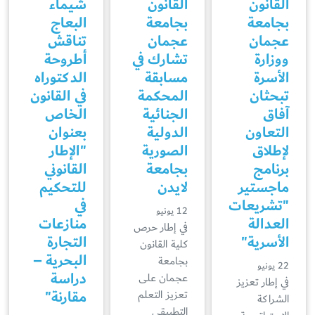
القانون
القانون
شيماء
بجامعة
بجامعة
البعاج
عجمان
عجمان
تناقش
ووزارة
تشارك في
أطروحة
الأسرة
مسابقة
الدكتوراه
تبحثان
المحكمة
في القانون
آفاق
الجنائية
الخاص
التعاون
الدولية
بعنوان
لإطلاق
الصورية
"الإطار
برنامج
بجامعة
القانوني
ماجستير
لايدن
للتحكيم
"تشريعات
في
12 يونيو
العدالة
منازعات
في إطار حرص
الأسرية"
التجارة
كلية القانون
البحرية –
بجامعة
22 يونيو
دراسة
عجمان على
في إطار تعزيز
مقارنة"
تعزيز التعلم
الشراكة
التطبيقي