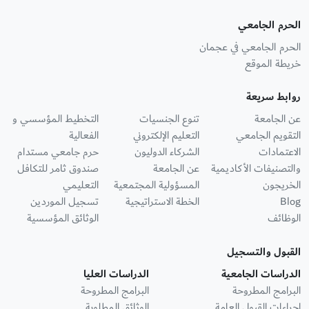
الحرم الجامعي
الحرم الجامعي في عجمان
خريطة الموقع
روابط سريعة
عن الجامعة
تنوع الجنسيات
التخطيط المؤسسي و
التقويم الجامعي
التعليم الإلكتروني
الفعالية
الاعتمادات
الشركاء الدوليون
حرم جامعي مستدام
والتصنيفات الأكاديمية
عن الجامعة
صندوق ثامر للتكافل
الخريجون
المسؤولية المجتمعية
التعليمي
Blog
الخطة الاستراتيجية
تسجيل الموردين
الوظائف
الوثائق المؤسسية
القبول والتسجيل
الدراسات الجامعية
الدراسات العليا
البرامج المطروحة
البرامج المطروحة
إجراءات القبول العامة
الوثائق المطلوبة