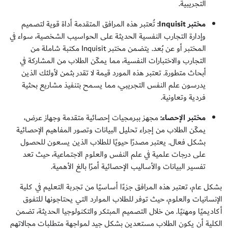
التجريبية.
مختبر Inquisit:
تُعتبر هذه المرافق المتقدمة أداة قوية لتصميم
وإدارة التجارب النفسية الحديثة على الحواسيب الشخصية، سواء في
المختبر أو عن بُعد. يتضمن مختبر Inquisit مكتبة شاملة من
التجارب والاختبارات النفسية، مما يمكّن الطلاب من المشاركة في
أبحاث متطورة. تعتبر هذه المورد قيمة لا تقدر بثمن لأولئك الذين
يدرسون علم النفس التجريبي، مما يسمح بتنفيذ مشاريع بحثية
فردية وتعاونية.
مختبر الإحصاء:
مجهز ببرمجيات إحصائية متقدمة وجهاز عرض،
يمكّن الطلاب من إجراء تحليل البيانات وتصور المفاهيم الإحصائية
بشكل فعال. يعتبر مصدرًا حيويًا للطلاب الذين يسعون للحصول
على درجات علمية في علم النفس والعلوم الاجتماعية، حيث تعد
تفسير البيانات والأساليب الإحصائية أمرًا بالغ الأهمية.
بشكل عام، تعتبر هذه المرافق جزءًا أساسيًا من تجربة التعليم في كلية
الإنسانيات والعلوم، حيث توفر للطلاب الموارد التي يحتاجونها للتفوق
أكاديميًا ومهنيًا. من خلال التصميم المبتكر والتكنولوجيا الحديثة، تضمن
الكلية أن يكون الطلاب مستعدين بشكل جيد لمواجهة متطلبات مجالاتهم