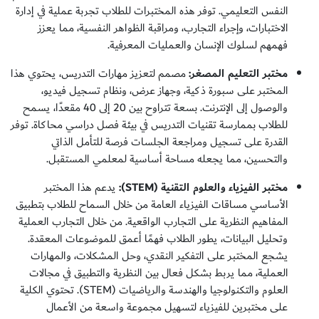
النفس التعليمي. توفر هذه المختبرات للطلاب تجربة عملية في إدارة
الاختبارات، وإجراء التجارب، ومراقبة الظواهر النفسية، مما يعزز
فهمهم لسلوك الإنسان والعمليات المعرفية.
مختبر التعليم المصغر:
مصمم لتعزيز مهارات التدريس، يحتوي هذا
المختبر على سبورة ذكية، وجهاز عرض، ونظام تسجيل فيديو،
والوصول إلى الإنترنت. بسعة تتراوح بين 20 إلى 40 مقعدًا، يسمح
للطلاب بممارسة تقنيات التدريس في بيئة فصل دراسي محاكاة. توفر
القدرة على تسجيل ومراجعة الجلسات فرصة للتأمل الذاتي
والتحسين، مما يجعله مساحة أساسية لمعلمي المستقبل.
مختبر الفيزياء والعلوم التقنية (STEM):
يدعم هذا المختبر
الأساسي مساقات الفيزياء العامة من خلال السماح للطلاب بتطبيق
المفاهيم النظرية على التجارب الواقعية. من خلال التجارب العملية
وتحليل البيانات، يطور الطلاب فهمًا أعمق للموضوعات المعقدة.
يشجع المختبر على التفكير النقدي، وحل المشكلات، والمهارات
العملية، مما يربط بشكل فعال بين النظرية والتطبيق في مجالات
العلوم والتكنولوجيا والهندسة والرياضيات (STEM). تحتوي الكلية
على مختبرين للفيزياء لتسهيل مجموعة واسعة من الأعمال