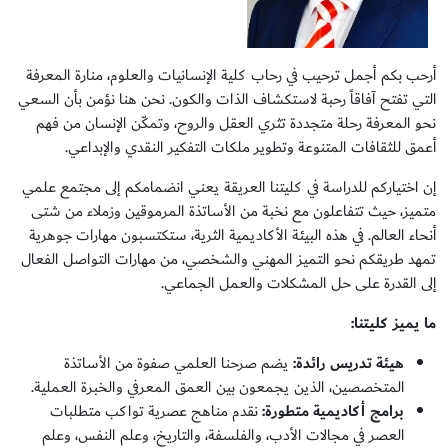
أرحب بكم أجمل ترحيب في رحاب كلية الإنسانيات والعلوم، منارة المعرفة
التي تفتح آفاقاً رحبة لاستكشاف الذات والكون. نحن هنا نؤمن بأن السعي
نحو المعرفة رحلة متجددة تثري العقل والروح، وتمكّن الإنسان من فهم
أعمق للثقافات المتنوعة وتطوير ملكات التفكير النقدي والإبداعي.
إن اختياركم للدراسة في كليتنا العريقة يعني انضمامكم إلى مجتمع علمي
متميز، حيث تتفاعلون مع نخبة من الأساتذة المرموقين وزملاء من شتى
أنحاء العالم. في هذه البيئة الأكاديمية الثرية، ستكتسبون مهارات جوهرية
تمهد طريقكم نحو التميز المهني والشخصي، من مهارات التواصل الفعال
إلى القدرة على حل المشكلات والعمل الجماعي.
ما يميز كليتنا:
هيئة تدريس رائدة:
يضم صرحنا العلمي صفوة من الأساتذة
المتخصصين، الذين يجمعون بين العمق المعرفي والخبرة العملية.
برامج أكاديمية متطورة:
نقدم مناهج عصرية تواكب متطلبات
العصر في مجالات الأدب، والفلسفة، والتاريخ، وعلم النفس، وعلم