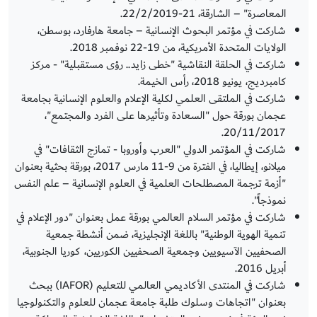
المعاصرة" – الشارقة، 21-22/2/2019.
شاركت في مؤتمر البحوث الإنسانية – جامعة هارفارد، بوسطن،
الولايات المتحدة الأمريكية، من 19-22 نوفمبر 2018.
شاركت في الحلقة النقاشية "خطى زايد.. رؤى مستقبلية" - مركز
كامبرديج، يونيو 2018، رأس الخيمة.
شاركت في الملتقى العلمي لكلية الإعلام والعلوم الإنسانية بجامعة
عجمان بورقة حول "السعادة وتأثيرها على الفرد والمجتمع"،
20/11/2017.
شاركت في المؤتمر الدولي "العرب وأوروبا - تمازج الثقافات" في
ميلانو، إيطاليا، في الفترة من 9-11 مارس 2017، بورقة بحثية بعنوان
"أزمة ترجمة المصطلحات العلمية في العلوم الإنسانية – علم النفس
نموذجاً".
شاركت في مؤتمر السلام العالمي بورقة عمل بعنوان "دور الإعلام في
تنمية الهوية الوطنية" باللغة الإنجليزية، ضمن أنشطة جمعية
الصحفيين الآسيويين وجمعية الصحفيين الكوريين، كوريا الجنوبية،
أبريل 2016.
شاركت في المنتدى الأكاديمي العالمي للتعليم (IAFOR) ببحث
بعنوان "اتجاهات وسلوك طلبة جامعة عجمان للعلوم والتكنولوجيا