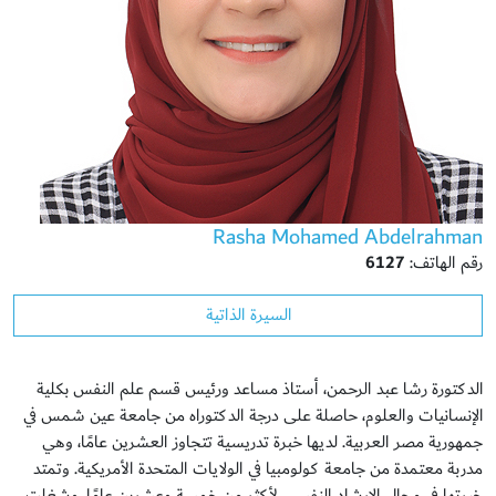
Rasha Mohamed Abdelrahman
رقم الهاتف:
6127
السيرة الذاتية
الدكتورة رشا عبد الرحمن، أستاذ مساعد ورئيس قسم علم النفس بكلية
الإنسانيات والعلوم، حاصلة على درجة الدكتوراه من جامعة عين شمس في
جمهورية مصر العربية. لديها خبرة تدريسية تتجاوز العشرين عامًا، وهي
مدربة معتمدة من جامعة كولومبيا في الولايات المتحدة الأمريكية. وتمتد
خبرتها في مجال الإرشاد النفسي لأكثر من خمسة وعشرين عامًا. وشغلت