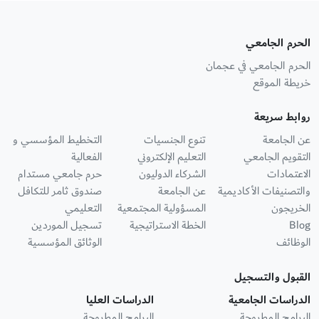
الحرم الجامعي
الحرم الجامعي في عجمان
خريطة الموقع
روابط سريعة
عن الجامعة
تنوع الجنسيات
التخطيط المؤسسي و
التقويم الجامعي
التعليم الإلكتروني
الفعالية
الاعتمادات
الشركاء الدوليون
حرم جامعي مستدام
والتصنيفات الأكاديمية
عن الجامعة
صندوق ثامر للتكافل
الخريجون
المسؤولية المجتمعية
التعليمي
Blog
الخطة الاستراتيجية
تسجيل الموردين
الوظائف
الوثائق المؤسسية
القبول والتسجيل
الدراسات الجامعية
الدراسات العليا
البرامج المطروحة
البرامج المطروحة