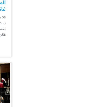
الم
غان
08 يونيو
تمت 
تخصص
غانم