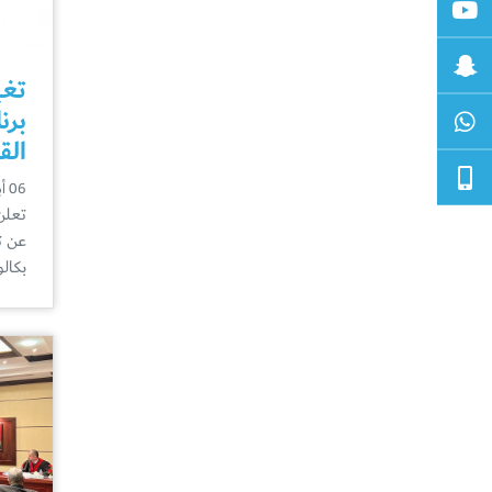
تغي
برن
الق
06 أبريل
تعلن
عن ت
بكال