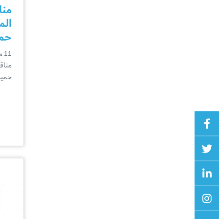
منا
الم
حمي
11 مايو
مناق
حميد