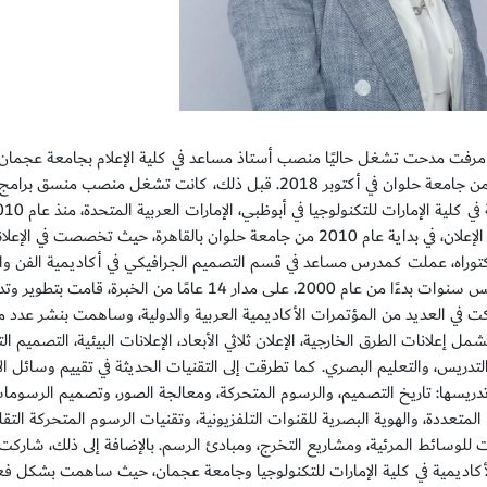
مشارك من جامعة حلوان في أكتوبر 2018. قبل ذلك، كانت تش
تخصص الإعلان، في بداية عام 2010 من جامعة حلوان بالقاهرة، حيث تخص
توراه، عملت كمدرس مساعد في قسم التصميم الجرافيكي في أكاديمية الفن والتصم
لمدة خمس سنوات بدءًا من عام 2000. على مدار 14 عا
ت في العديد من المؤتمرات الأكاديمية العربية والدولية، وساهمت بنشر عدد
مل إعلانات الطرق الخارجية، الإعلان ثلاثي الأبعاد، الإعلانات البيئية، التصميم الت
لتدريس، والتعليم البصري. كما تطرقت إلى التقنيات الحديثة في تقييم وسائل ا
دريسها: تاريخ التصميم، والرسوم المتحركة، ومعالجة الصور، وتصميم الرسومات 
لمتعددة، والهوية البصرية للقنوات التلفزيونية، وتقنيات الرسوم المتحركة الت
 للوسائط المرئية، ومشاريع التخرج، ومبادئ الرسم. بالإضافة إلى ذلك، شار
لأكاديمية في كلية الإمارات للتكنولوجيا وجامعة عجمان، حيث ساهمت بشكل فعا