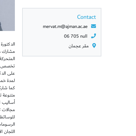
Contact
mervat.m@ajman.ac.ae
06 705 null
مقر عجمان
على الدك
كما شارك
متنوعة تش
أساليب ا
مجالات ت
للوسائط ا
الرسومات
اللجان ا