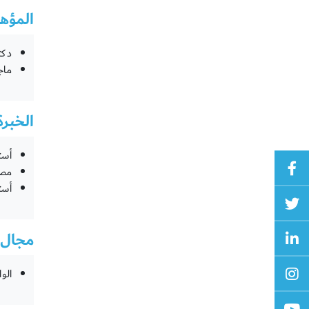
المؤهل
دكتو
ماجس
الخبرة
أستا
مصمم
أستا
مجال 
الو