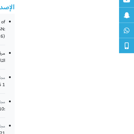
الإصد
 of
SN:
26)
مرف
الثال
مجل
1 Jan. 2022, Jan 2022, doi: 10.18576/isl/110115
مجل
:Advances in Computing and Data Sciences, Jul 2022, doi: https://doi.org/10.1007/978-981-15-6634-9_10
مجل
021