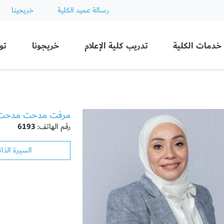
رسالة عميد الكلية
خريجينا
Ajman
خدمات الكلية
تدريب كلية الإعلام
خريجونا
تو
مرفت مدحت مدحت
رقم الهاتف:
6193
السيرة الذات