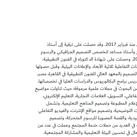
الدكتورة مرفت مدحت تشغل حاليًا منصب أستاذ مساعد في كلية الإعلام بجامعة عجمان منذ فبراير 2017. وقد حصلت على ترقية إلى أستاذ
غل منصب منسق برامج وأستاذ مساعد لتخصص التصميم الجرافيكي والرسوم
المتحركة في كلية الإمارات للتكنولوجيا في أبوظبي، الإمارات العربية المتحدة، منذ عام 2010. وحصلت على شهادة الدكتوراه في الفنون التطبيقية،
صت في الإعلانات التفاعلية ثلاثية الأبعاد والإعلانات البيئية. وقبل حصولها
يم بالمعهد العالي للفنون التطبيقية في القاهرة، مصر،
مًا من الخبرة، قامت بتطوير وتدريس برامج البكالوريوس والدراسات العليا في تخصصاتها.
 من البحوث في مجلات علمية مرموقة، حيث تناولت مواضيع
فاعلي، التسويق، العلامات التجارية، التعليم الإلكتروني،
لإعلام المطبوعة وتصميم المناهج التعليمية. وتشمل
التوضيحية، وتصميم مواقع الإنترنت، والفيديو التفاعلي
قليدية، والقصة المصورة للرسوم المتحركة، وتصميم
كت في العديد من حملات خدمة المجتمع وعملت في عدد من
ل في تحسين البيئة التعليمية والمشاركة المجتمعية.