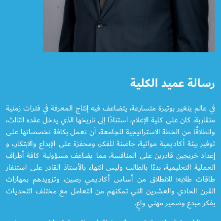
رسالة عميد الكلية
في عالم يتغير بوتيرة متسارعة، يتضاعف فيه إنتاج المعرفة في فترات زمنية
متقاربة، كان على كلية الإعلام، استنادًا إلى تاريخها الذي يدخل عقده الثالث،
وانطلاقًا من الخطة الاستراتيجية للجامعة، أن تعمل بكافة تخصصاتها على
توفير بيئة أكاديمية مواتية، حاضنة للفكر، ومحفزة على الإبداع والابتكار.، و
إعداد خريجين قادرين على المنافسة، مما يضاعف مسؤولية كافة أطراف
العملية التعليمية، بدءًا بالطالب وليس انتهاء بالأستاذ القادر على استنفار
طاقات طلابه؛ للانطلاق من أساس أكاديمي رصين، وتزويدهم بمهارات
القرن الحادي والعشرين التي تمكنهم من التعامل مع مختلف التحديات
بفكر مبدع وضمير مهني واعٍ.