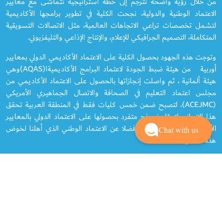
من خلال رؤية واضحة تترجم إلى خطة استراتيجية تتماشى مع معايير
الاعتماد الوطنية والدولية، نجحت الكلية في تطوير برامجها الأكاديمية
لتشمل تخصصات تراعي الاتجاهات العالمية، مثل الاتصالات التسويقية
المتكاملة، التصميم الجرافيكي للإعلام، والإنتاج الإذاعي والتليفزيوني.
وتوجت هذه الجهود بحصول الكلية على الاعتماد الأكاديمي الدولي بمعايير
أوربية من هيئة ضبط الجودة لاعتماد البرامج الأكاديميةا(AQAS)وهي
هيئة ألمانية ، ثم واصلت إنجازاتها بالحصول على الاعتماد الأكاديمي من
مجلس اعتماد التعليم في الصحافة والاتصال الجماهيري الأمريكي
(ACEJMC)، لتصبح ضمن خمس كليات فقط في المنطقة العربية تحقق
هذا الإنجاز. ولتمثل نموذج متفرد بحصولها على الاعتماد الدولي بالمعايير
الأوربية والمعايير الأمريكية فضلا عن الاعتماد الوطني الذي أهلنا لخوض
Chat with us
هذه التحديات.
وعلى صعيد الدراسات العليا، نجحت الكلية في طرح برنامج الماجستير في
"العلاقات العامة والاتصال المؤسسي"، وتميّزت بإدراج خيار التدريس
بنظام التعليم المدمج (Blended Learning) كجزء من البرنامج، لتكون أول
برامج الجامعة التي تعتمد هذا النظام، انسجامًا مع التحول التكنولوجي
للجامعة وتماشيًا مع احتياجات العصر.