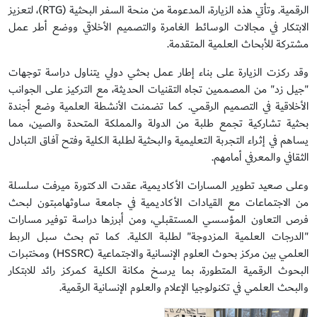
الرقمية. وتأتي هذه الزيارة، المدعومة من منحة السفر البحثية (RTG)، لتعزيز
الابتكار في مجالات الوسائط الغامرة والتصميم الأخلاقي ووضع أطر عمل
مشتركة للأبحاث العلمية المتقدمة.
وقد ركزت الزيارة على بناء إطار عمل بحثي دولي يتناول دراسة توجهات
"جيل زد" من المصممين تجاه التقنيات الحديثة، مع التركيز على الجوانب
الأخلاقية في التصميم الرقمي. كما تضمنت الأنشطة العلمية وضع أجندة
بحثية تشاركية تجمع طلبة من الدولة والمملكة المتحدة والصين، مما
يساهم في إثراء التجربة التعليمية والبحثية لطلبة الكلية وفتح آفاق التبادل
الثقافي والمعرفي أمامهم.
وعلى صعيد تطوير المسارات الأكاديمية، عقدت الدكتورة ميرفت سلسلة
من الاجتماعات مع القيادات الأكاديمية في جامعة ساوثهامبتون لبحث
فرص التعاون المؤسسي المستقبلي، ومن أبرزها دراسة توفير مسارات
"الدرجات العلمية المزدوجة" لطلبة الكلية. كما تم بحث سبل الربط
العلمي بين مركز بحوث العلوم الإنسانية والاجتماعية (HSSRC) ومختبرات
البحوث الرقمية المتطورة، بما يرسخ مكانة الكلية كمركز رائد للابتكار
والبحث العلمي في تكنولوجيا الإعلام والعلوم الإنسانية الرقمية.