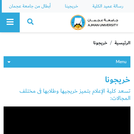
رسالة عميد الكلية
خريجينا
أبطال من جامعة عجمان
Ajman University
الرئيسية
خريجونا
Menu
خريجونا
تسعد كلية الإعلام بتميز خريجيها وطلابها فى مختلف
المجالات: