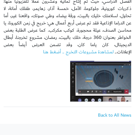
الفصل الدراسي، حيث تم إنتاج ثمانية وعشرون عملا تلفزيونياً منها:
ذكريات كورونية، جلوكوما، الأمل، خمسة آذار، زهايمر، طفلك أمانة، لا
تحاول، لسلامتك خليك بالبيت، ورقة بيضاء، وطي صوتك، واقعنا غير، أما
عن الدراما الإذاعية فقد تم عرض أربع أعمال هي: خريج في زمن الكورونا، يا
محاسن الصدف، عيلة محجورة، كوكب مكركب. كما عرض الطلبة بعض
الخواطر بعنوان: 360 درجة، خلك بالبيت، رمضان، مشروع تخرجنا، أبطال
الديجيتال، كان ياما كان، وقد تضمن العرض أيضاً بعض
الإعلانات..
لمشاهدة مشروعات التخرج .. أضغط هنا
Back to All News