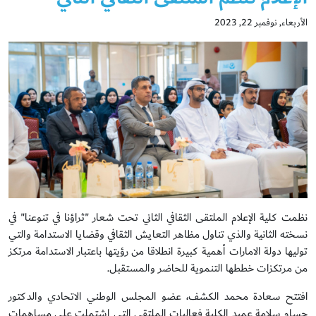
الأربعاء, نوفمبر 22, 2023
نظمت كلية الإعلام الملتقى الثقافي الثاني تحت شعار "ثراؤنا في تنوعنا" في
نسخته الثانية والذي تناول مظاهر التعايش الثقافي وقضايا الاستدامة والتي
توليها دولة الامارات أهمية كبيرة انطلاقا من رؤيتها باعتبار الاستدامة مرتكز
من مرتكزات خططها التنموية للحاضر والمستقبل.
افتتح سعادة محمد الكشف، عضو المجلس الوطني الاتحادي والدكتور
حسام سلامة عميد الكلية فعاليات الملتقى التي اشتملت على مساهمات