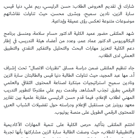
شارك في تقديم العروض الطلاب: حسن الرئيسي، ريم علي، دنيا قيس،
سارة الزين، نادين سميح، وبشرى محسن، حيث تناولت نقاشاتهم
موضوعات متنوعة تعكس رؤى عميقة وإبداعية.
شهد الملتقى حضور عميد الكلية الدكتور حسام سلامة، ومنسق برنامج
البكالوريوس الدكتور عماد عمر، وعدد من أعضاء هيئة التدريس، في إطار
دعم الكلية لتعزيز مهارات البحث والتحليل والتفكير النقدي والتطبيق
العملي لدى الطلاب.
جاء تنظيم الملتقى ضمن دراسة مساق "نظريات الاتصال" تحت إشراف
أ.د. مها عبد المجيد، حيث تناولت الطالبة دنيا قيس والطالبتان سارة الزين
ونادين سميح استراتيجيات مبتكرة لصناعة المحتوى الثقافي والعلمي
الرقمي بطرق تجذب المشاهد. وقدمت ريم علي مقترحًا لتطوير التدريب
المهني لطلاب الإعلام، فيما قدم حسن الرئيسي مقارنة علمية بين تقارير
معهد رويترز عن مستقبل الإعلام ودراسته حول تفضيلات الشباب العربي
للمحتوى الرقمي الطويل على منصة يوتيوب.
اختتم الملتقى بتأكيد حرص الكلية على تنمية المهارات الأكاديمية
والتطبيقية للطلاب، حيث وصفت الطالبة سارة الزين مشاركتها بأنها تجربة