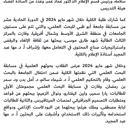
سلامه، ورئيس قسم الإعلام الدكتور عماد عمر، وعدد من السادة أعضاء
هيئة التدريس.
كما
شارك طلبة الكلية خلال شهر مايو 2024 في الدورة الحادية عشر
من مسابقة جامعة أبو ظبي للبحث العلمي، والتي تتم على مستوى
الجامعات في منطقة الشرق الأوسط وشمال أفريقيا، وفازت بالمركز
الثالث الطالبة شهد طارق موسى، ببحثها عن ثقافة الإلغاء والرفض
واستراتيجيات صناع المحتوى في التعامل معها، بإشراف أ. د. مها عبد
المجيد أستاذة الإعلام بالكلية.
وخلال شهر مايو 2024 عرض الطلاب بحوثهم العلمية في مسابقة
البحث العلمي التي نظمتها الكلية ضمن احتفال الجامعة بالبحث
العلمي. وقام بالتحكيم العلمي أ. د. شيماء سالم، د. أمل بدر، ود. سمر
بن رمضان. وفازت في مسابقة البحث العلمي مجموعتان الأولي
للطالبات: يارا سمير، ولين كيفتارو، ونوال الزعيم؛ ببحثهم عن قواعد
ومتطلبات التصميم الجرافيكي لمنصات الميتافيرس. والثانية للطالبات
لبابة مصطفى، وملك هيثم؛ ببحثهما عن البودكاست الإذاعي ودوافع
استخدامه وتأثيرات ذلك الاستخدام، وأشرفت على البحثين أ. د. مها
عبد المجيد.