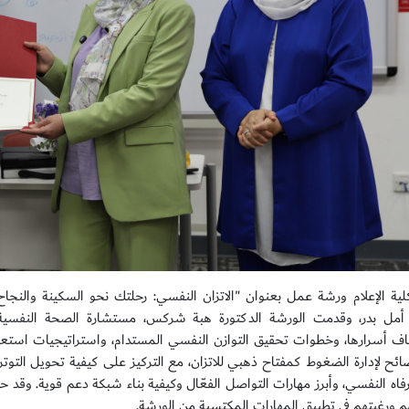
ة الإعلام ورشة عمل بعنوان "الاتزان النفسي: رحلتك نحو السكينة والنجا
 أمل بدر، وقدمت الورشة الدكتورة هبة شركس، مستشارة الصحة النفسية.
 أسرارها، وخطوات تحقيق التوازن النفسي المستدام، واستراتيجيات استعادة
ئح لإدارة الضغوط كمفتاح ذهبي للاتزان، مع التركيز على كيفية تحويل التوتر إ
لرفاه النفسي، وأبرز مهارات التواصل الفعّال وكيفية بناء شبكة دعم قوية. وقد
م ورغبتهم في تطبيق المهارات المكتسبة من الورشة.