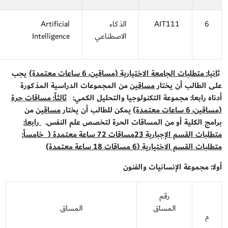
6
AIT111
الذكاء
Artificial
الاصطناعي
Intelligence
ث
انيا:
متطلبات الجامعة الاختيارية (مساقين، 6 ساعات معتمدة)
يجب
على
الطالب أن يختار
مساقين
من المجموعات الدراسية المذكورة
أدناه
رابعا: مجموعة التكنولوجيا والتحليل الكمي:
ثالثاً:
مساقات حرة
(مساقين، 6 ساعات معتمدة)
يمكن
للطالب أن يختار
مساقين
من
برامج الكلية أو من المساقات الحرة لتخصص علم النفس.
رابعا:
متطلبات القسم الإجبارية
23
مساقات
72
ساعة معتمدة
(
خامساً:
متطلبات القسم الاختيارية (
6
مساقات
18
ساعة معتمدة)
أولا: مجموعة الإنسانيات والفنون
رقم
المساق
المساق
م