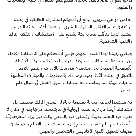
مرحبًا بكم في عالم نابض بالحياة، قسم علم النفس في كلية الإنسانيّات
والعلوم
.
إنه لمن دواعي سروري البالغ أن أدعوكم للمشاركة الحقيقية في رحلتنا
الرائعة في عالم العقل والسلوك البشري. إن فريق أعضاء هيئة التدريس
المتميز لدينا متأهّب لتعزيز بيئة تشجع على الاستكشاف والتفكير الناقد
والتنمية الشخصية.
بصفتي رئيسًا لهذا القسم الموقر، فإنني أشجعكم على الاستفادة الكاملة
من مجموعة المساقات المتنوعة، وفرص البحث المبتكرة، والأنشطة
اللّامنهجية المميّزة. نحن ملتزمون بتزويدك بالأدوات والدّعم اللازمين
للتفوق في رحلتك الأكاديمية، وإمدادك بالمعلومات والمهارات المطلوبة
لتأهيلك مهنيًّا، بما يتناسب مع متطلبات سوق العمل في مجال علم
النفس.
كن مستعدًا لخوض تجربة تعليمية ثرية، لن توسع آفاقك فحسب؛ بل
ستمكنك أيضًا من ترك بصمة إيجابية في مجتمعك. مرحبًا بكم في مكان لا
يعرف فيه التعلّم حدودًا، ويُحتفى فيه بالسعي والسّاعين وراء المعرفة. إنّنا
-أعضاء قسم علم النفس- نتطلع إلى مساعدتك على النجاح والازدهار في
طريقك لتحقيق التّميز الأكاديميّ والشخصيّ والمهنيّ.