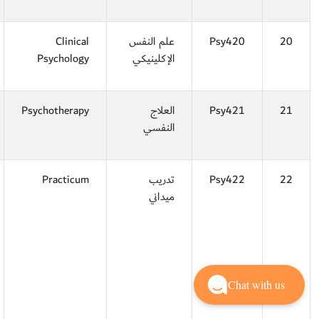
20
Psy420
علم النفس
Clinical
الإكلينيكي
Psychology
21
Psy421
العلاج
Psychotherapy
النفسي
22
Psy422
تدريب
Practicum
ميداني
Chat with us