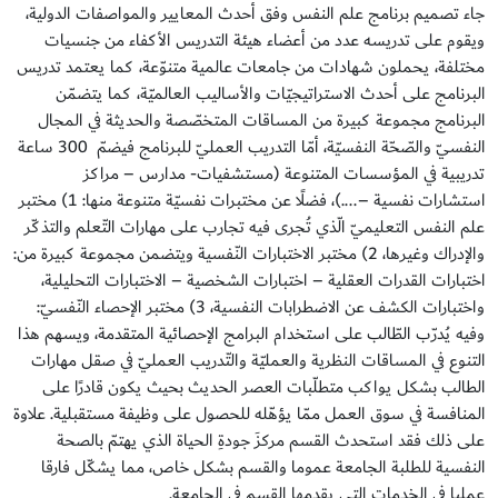
جاء تصميم برنامج علم النفس وفق أحدث المعايير والمواصفات الدولية،
ويقوم على تدريسه عدد من أعضاء هيئة التدريس الأكفاء من جنسيات
مختلفة، يحملون شهادات من جامعات عالمية متنوّعة، كما يعتمد تدريس
البرنامج على أحدث الاستراتيجيّات والأساليب العالميّة، كما يتضمّن
البرنامج مجموعة كبيرة من المساقات المتخصّصة والحديثة في المجال
النفسيّ والصّحّة النفسيّة، أمّا التدريب العمليّ للبرنامج فيضمّ 300 ساعة
تدريبية في المؤسسات المتنوعة (مستشفيات- مدارس – مراكز
استشارات نفسية –....)، فضلًا عن مختبرات نفسيّة متنوعة منها: 1) مختبر
علم النفس التعليميّ الّذي تُجرى فيه تجارب على مهارات التّعلم والتذكّر
والإدراك وغيرها، 2) مختبر الاختبارات النّفسية ويتضمن مجموعة كبيرة من:
اختبارات القدرات العقلية – اختبارات الشخصية – الاختبارات التحليلية،
واختبارات الكشف عن الاضطرابات النفسية، 3) مختبر الإحصاء النّفسيّ:
وفيه يُدرّب الطّالب على استخدام البرامج الإحصائية المتقدمة، ويسهم هذا
التنوع في المساقات النظرية والعمليّة والتّدريب العمليّ في صقل مهارات
الطالب بشكل يواكب متطلّبات العصر الحديث بحيث يكون قادرًا على
المنافسة في سوق العمل ممّا يؤهّله للحصول على وظيفة مستقبلية. علاوة
على ذلك فقد استحدث القسم مركزَ جودةِ الحياة الذي يهتمّ بالصحة
النفسية للطلبة الجامعة عموما والقسم بشكل خاص، مما يشكّل فارقا
عمليا في الخدمات التي يقدمها القسم في الجامعة.