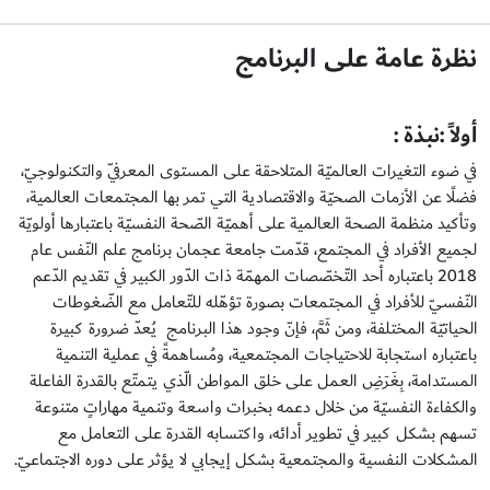
نظرة عامة على البرنامج
أولاً :نبذة :
في ضوء التغيرات العالميّة المتلاحقة على المستوى المعرفيّ والتكنولوجيّ،
فضلًا عن الأزمات الصحيّة والاقتصادية التي تمر بها المجتمعات العالمية،
وتأكيد منظمة الصحة العالمية على أهميّة الصّحة النفسيّة باعتبارها أولويّة
لجميع الأفراد في المجتمع، قدّمت جامعة عجمان برنامج علم النّفس عام
2018 باعتباره أحد التّخصّصات المهمّة ذات الدّور الكبير في تقديم الدّعم
النّفسيّ للأفراد في المجتمعات بصورة تؤهّله للتّعامل مع الضّغوطات
الحياتيّة المختلفة، ومن ثَمَّ، فإنّ وجود هذا البرنامج يُعدّ ضرورة كبيرة
باعتباره استجابة للاحتياجات المجتمعية، ومُساهمةً في عملية التنمية
المستدامة، بِغَرَضِ العمل على خلق المواطن الّذي يتمتّع بالقدرة الفاعلة
والكفاءة النفسيّة من خلال دعمه بخبرات واسعة وتنمية مهاراتٍ متنوعة
تسهم بشكل كبير في تطوير أدائه، واكتسابه القدرة على التعامل مع
المشكلات النفسية والمجتمعية بشكل إيجابي لا يؤثر على دوره الاجتماعيّ.