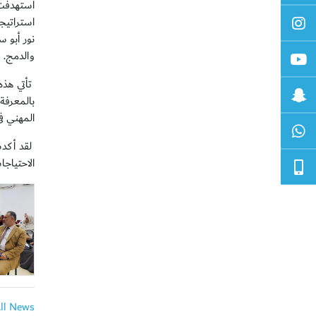
استهدفت 
استراتيج
نور أبو 
والدمج.
تأتي هذه
بالمعرفة 
المهني ف
لقد أكدت 
الاحتياج
All News