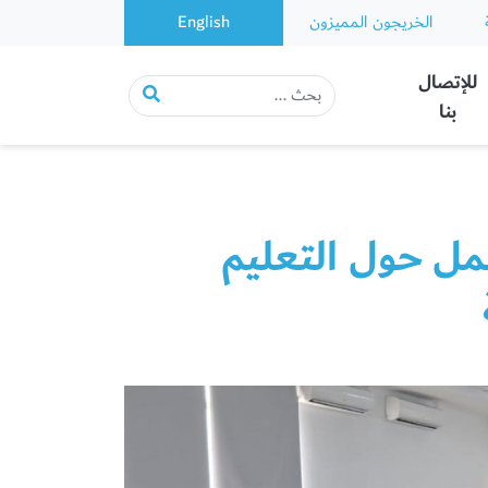
الخريجون المميزون
English
للإتصال
بنا
ل حول التعليم