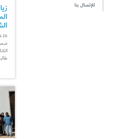
للإتصال بنا
زيا
الم
الش
26 فبراير
ضمن 
الكت
طالبا