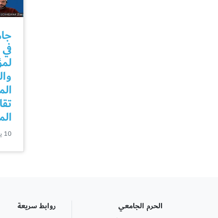
جام
في 
لمؤ
وال
الم
تقا
الم
10 يناير
الحرم الجامعي
روابط سريعة