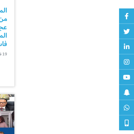
الم
من 
عجم
الم
فا
19 فبراير