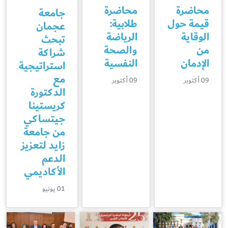
محاضرة
محاضرة
جامعة
قيمة حول
طلابية:
عجمان
الوقاية
الرياضة
تبحث
من
والصحة
شراكة
الإدمان
النفسية
استراتيجية
مع
09 أكتوبر
09 أكتوبر
الدكتورة
كريستينا
جيتساكي
من جامعة
زايد لتعزيز
الدعم
الأكاديمي
01 يونيو