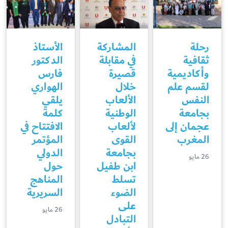
رحلة
المشاركة
الأستاذ
ثقافية
في مقابلة
الدكتور
وأكاديمية
قصيرة
فارس
لقسم علم
خلال
الهواري
النفس
الألعاب
يلقي
بجامعة
الوطنية
كلمة
عجمان إلى
لألعاب
الافتتاح في
المغرب
القوى
المؤتمر
بجامعة
الدولي
26 مايو
ابن طفيل
حول
تسلط
المناهج
الضوء
السريرية
على
26 مايو
التبادل