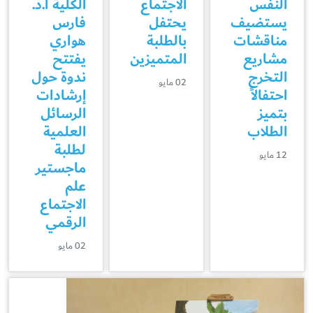
النفس
الاجتماع
الكلية أ.د.
يستضيف
يحتفل
فارس
مناقشات
بالطلبة
هواري
مشاريع
المتميزين
يفتتح
التخرج
ندوة حول
02 مايو
احتفالاً
إرشادات
بتميز
الرسائل
الطلاب
العلمية
لطلبة
12 مايو
ماجستير
علم
الاجتماع
الرقمي
02 مايو