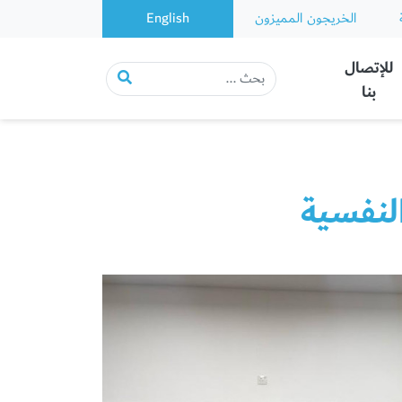
الخريجون المميزون
English
للإتصال
بنا
لنفسية