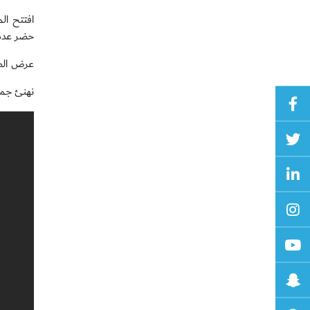
افتتح ال
حضر عدد 
عرض الطل
نهنئ جميع