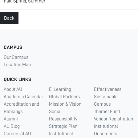
Fall, Spring, Summer
Back
CAMPUS
Our Campus
Location Map
QUICK LINKS
About AU
E-Learning
Effectiveness
Academic Calendar
Global Partners
Sustainable
Accreditation and
Mission & Vision
Campus
Rankings
Social
Thamer Fund
Alumni
Responsibility
Vendor Registration
AU Blog
Strategic Plan
Institutional
Careers at AU
Institutional
Documents