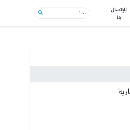
للإتصال
بنا
رية