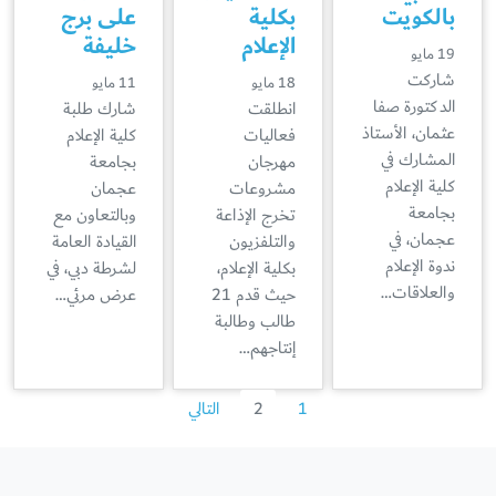
بالكويت
بكلية
على برج
الإعلام
خليفة
19 مايو
شاركت
18 مايو
11 مايو
الدكتورة صفا
انطلقت
شارك طلبة
عثمان، الأستاذ
فعاليات
كلية الإعلام
المشارك في
مهرجان
بجامعة
كلية الإعلام
مشروعات
عجمان
بجامعة
تخرج الإذاعة
وبالتعاون مع
عجمان، في
والتلفزيون
القيادة العامة
ندوة الإعلام
بكلية الإعلام،
لشرطة دبي، في
والعلاقات…
حيث قدم 21
عرض مرئي…
طالب وطالبة
إنتاجهم…
1
2
التالي