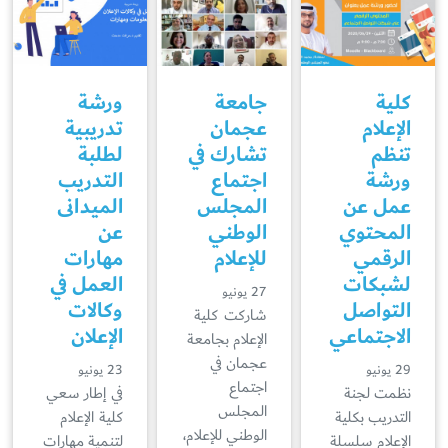
كلية
جامعة
ورشة
الإعلام
عجمان
تدريبية
تنظم
تشارك في
لطلبة
ورشة
اجتماع
التدريب
عمل عن
المجلس
الميدانى
المحتوي
الوطني
عن
الرقمي
للإعلام
مهارات
لشبكات
العمل في
27 يونيو
التواصل
وكالات
شاركت كلية
الاجتماعي
الإعلان
الإعلام بجامعة
عجمان في
29 يونيو
23 يونيو
اجتماع
نظمت لجنة
في إطار سعي
المجلس
التدريب بكلية
كلية الإعلام
الوطني للإعلام،
الإعلام سلسلة
لتنمية مهارات