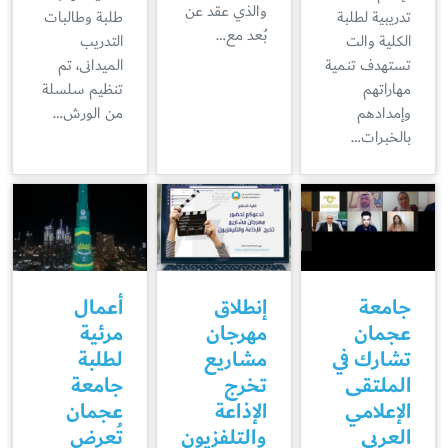
والذي عقد عن
تدريبية لطلبة
طلبة وطالبات
بُعد مع…
الكلية والت
التدريب
تستهدف تنمية
الميدانى، تم
مهاراتهم
تنظيم سلسلة
وإمدادهم
من الورش…
بالخبرات…
جامعة
إنطلاق
أعمال
عجمان
مهرجان
مرئية
تشارك في
مشاريع
لطلبة
الملتقى
تخرج
جامعة
الإعلامي
الإذاعة
عجمان
العربي
والتلفزيون
تُعرض