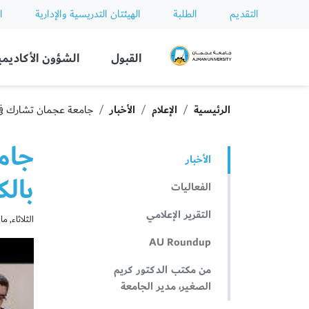
التقديم
الطلبة
الهيئتان التدريسية والإدارية
ا
Ajman University
القبول
الشؤون الأكاديمي
الرئيسية
الإعلام
الأخبار
جامعة عجمان تشارك في ا
جام
الأخبار
بال
الفعاليات
التقرير الإعلامي
الثلاثاء, مايو 19, 
AU Roundup
من مكتب الدكتور كريم
الصغير، مدير الجامعة