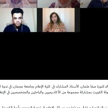
كتورة صفا عثمان، الأستاذ المشارك في كلية الإعلام بجامعة عجمان، في ندوة الإ
دولة الكويت بمشاركة مجموعة من الأكاديميين والباحثين والمتخصصين في الإعل
ت الدكتورة صفا في حديثها دور وسائل الإعلام في توعية الجمهور بأزمة الكورونا، 