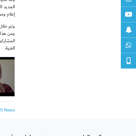
الجديد ا
إعلام وم
وتم خلال
ومن هذا 
المشاركو
الفنية.
All News