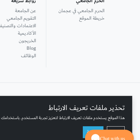
الحرم الجامعي
روابط سريعة
الحرم الجامعي في عجمان
عن الجامعة
خريطة الموقع
التقويم الجامعي
الاعتمادات والتصنيف
الأكاديمية
الخريجون
Blog
الوظائف
+ 971 6 748 2222
تحذير ملفات تعريف الارتباط
هذا الموقع يستخدم ملفات تعريف الارتباط لتعزيز تجربة المستخدم. باستخدامك 
الصندوق البريدي لجامعة عجمان: 346
عجمان، الإمارات العربية المتحدة
رفض
موافقة
Chat with us