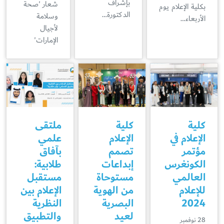
بإشراف
شعار 'صحة
بكلية الإعلام يوم
الدكتورة…
وسلامة
الأربعاء…
لأجيال
الإمارات'
كلية
كلية
ملتقى
الإعلام في
الإعلام
علمي
مؤتمر
تصمم
بآفاق
الكونغرس
إبداعات
طلابية:
العالمي
مستوحاة
مستقبل
للإعلام
من الهوية
الإعلام بين
2024
البصرية
النظرية
لعيد
والتطبيق
28 نوفمبر