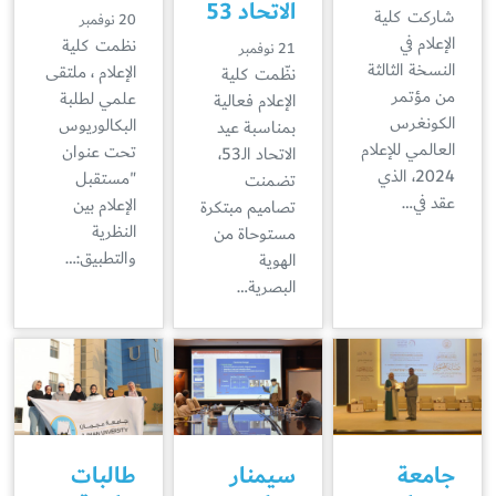
الاتحاد 53
شاركت كلية
20 نوفمبر
الإعلام في
نظمت كلية
21 نوفمبر
النسخة الثالثة
الإعلام ، ملتقى
نظّمت كلية
من مؤتمر
علمي لطلبة
الإعلام فعالية
الكونغرس
البكالوريوس
بمناسبة عيد
العالمي للإعلام
تحت عنوان
الاتحاد الـ53،
2024، الذي
"مستقبل
تضمنت
عقد في…
الإعلام بين
تصاميم مبتكرة
النظرية
مستوحاة من
والتطبيق:…
الهوية
البصرية…
جامعة
سيمنار
طالبات