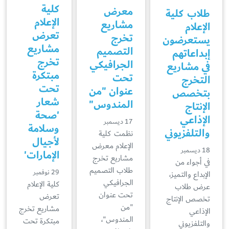
كلية
معرض
طلاب كلية
الإعلام
مشاريع
الإعلام
تعرض
تخرج
يستعرضون
مشاريع
التصميم
إبداعاتهم
تخرج
الجرافيكي
في مشاريع
مبتكرة
تحت
التخرج
تحت
عنوان "من
بتخصص
شعار
المندوس"
الإنتاج
'صحة
الإذاعي
17 ديسمبر
وسلامة
والتلفزيوني
نظمت كلية
لأجيال
الإعلام معرض
18 ديسمبر
الإمارات'
مشاريع تخرج
في أجواء من
طلاب التصميم
29 نوفمبر
الإبداع والتميز،
الجرافيكي
كلية الإعلام
عرض طلاب
تحت عنوان
تعرض
تخصص الإنتاج
"من
مشاريع تخرج
الإذاعي
المندوس"،
مبتكرة تحت
والتلفزيوني