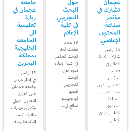
عجمان
حول
جامعة
تشارك في
البحث
عجمان في
مؤتمر
التجريبي
زيارة
صناعة
في كلية
تعليمية
المحتوى
الإعلام
إلى
الإعلامي
الجامعة
19 نوفمبر
الخليجية
نظمت لجنة
20 نوفمبر
بمملكة
البحث العلمي
شاركت كلية
البحرين
في كلية الإعلام
الإعلام في
ندوة حول
فعاليات
15 نوفمبر
البحث
المؤتمر
في إطار حرص
التجريبي
العلمي الدولي
جامعة عجمان
قدمها
تحت عنوان
على تعزيز
البروفيسور
"صناعة
التعاون الدولي
سانغ لي،…
المحتوى
وتطوير مهارات
الإعلامي: بين
طلابها، نظمت
الإعلام…
الجامعة رحلة…