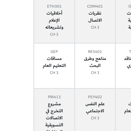
ETH301
COM401
O
ت
نظريات
أخلاقيات
ة
الاتصال
الإعلام
ة
وتشريعاته
3 CH
3 CH
GEP
RES401
ناقد
مناهج وطرق
مساقات
ري
البحث
التعليم العام
3 CH
3 CH
PRI413
PSY402
ت
علم النفس
مشروع
عام
الاجتماعي
التخرج في
الاتصالات
3 CH
التسويقية