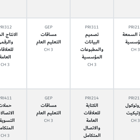
PRI312
GEP
PRI311
PRI21
ة السمعة
تصميم
مساقات
الانتاج ال
ؤسسية
البيانات
التعليم العام
والرقم
والمطبوعات
للعلاقا
3 CH
3 CH
المؤسسية
العامة
3 CH
3 CH
PRI411
GEP
PRI214
PRI21
روتوكول
الكتابة
مساقات
حملات
إتيكيت
للعلاقات
التعليم العام
الاتصالا
العامة
التسويق
3 CH
3 CH
والاتصال
المتكامل
المتكامل
3 CH