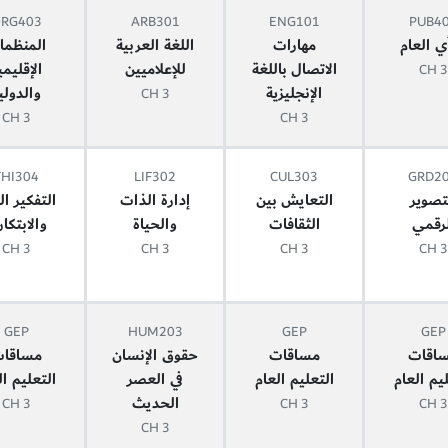
RG403
ARB301
ENG101
PUB4
أي العام
مهارات
اللغة العربية
المنظما
الاتصال باللغة
للإعلاميين
الإقليمي
3 CH
الإنجليزية
والدولي
3 CH
3 CH
3 CH
THI304
LIF302
CUL303
GRD2
تصوير
التعايش بين
إدارة الذات
التفكير ال
لرقمي
الثقافات
والحياة
والابتكا
3 CH
3 CH
3 CH
3 CH
GEP
HUM203
GEP
GEP
اقات
مساقات
حقوق الإنسان
مساقا
يم العام
التعليم العام
في العصر
التعليم ال
الحديث
3 CH
3 CH
3 CH
3 CH