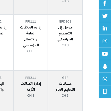
3 CH
2
PRI111
GRD101
مدخل إلى
إدارة العلاقات
إدار
التصميم
العامة
الم
الجرافيكي
والاتصال
المؤسسي
3 CH
3 CH
3
PRI211
GEP
مساقات
إدارة اتصالات
الب
التعليم العام
الأزمة
وال
3 CH
3 CH