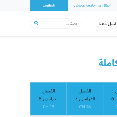
أبطال من جامعة عجمان
English
اصل معنا
املة
الفصل
الفصل
6
الدراسي 7
الدراسي 8
15 CH
18 CH