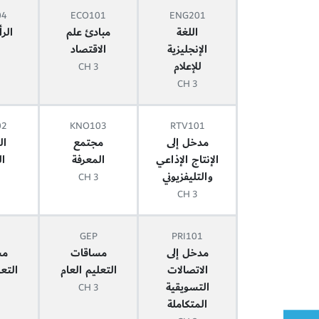
04
ECO101
ENG201
اللغة
مبادئ علم
الر
الإنجليزية
الاقتصاد
للإعلام
3 CH
3 CH
02
KNO103
RTV101
مدخل إلى
مجتمع
ال
الإنتاج الإذاعي
المعرفة
ا
والتليفزيوني
3 CH
3 CH
GEP
PRI101
مدخل إلى
مساقات
مس
الاتصالات
التعليم العام
التعل
التسويقية
3 CH
المتكاملة