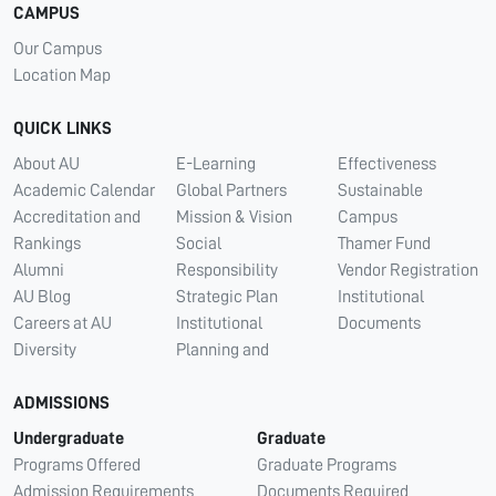
CAMPUS
Our Campus
Location Map
QUICK LINKS
About AU
E-Learning
Effectiveness
Academic Calendar
Global Partners
Sustainable
Accreditation and
Mission & Vision
Campus
Rankings
Social
Thamer Fund
Alumni
Responsibility
Vendor Registration
AU Blog
Strategic Plan
Institutional
Careers at AU
Institutional
Documents
Diversity
Planning and
ADMISSIONS
Undergraduate
Graduate
Programs Offered
Graduate Programs
Admission Requirements
Documents Required