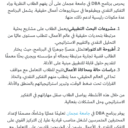
يحرص برنامج DBA في جامعة عجمان على أن يفهم الطلاب النظرية وراء
التفكير النقدي ويطبقوها في سيناريوهات أعمال حقيقية. يشمل البرنامج
عدة مكونات رئيسية لدعم ذلك، منها:
مشروعات البحث التطبيقي
:
يعمل الطلاب على مشاريع بحثية
مرتبطة بتحديات حقيقية في عالم الأعمال، تتطلب مستوى عاليًا من
التحليل النقدي والتقييم الاستراتيجي.
أطروحة الدكتوراه
:
تمثل عنصرًا جوهريًا في البرنامج، حيث يختار
الطالب قضية تجارية مرتبطة بمجاله أو مؤسسته ويجري بحثًا معمقًا
لتقديم حلول قابلة للتطبيق مبنية على الأدلة.
دراسات حالة ومحاكاة الأعمال
:
تتيح للطلاب التعامل مع مواقف
تحاكي العالم الحقيقي، مما يتطلب منهم التفكير النقدي، واتخاذ
القرارات تحت ضغط الوقت، وتبرير استراتيجياتهم بالمنطق والأدلة.
من خلال هذه الأنشطة، يواصل الطلاب صقل مهاراتهم في التفكير
الاستراتيجي وحل المشكلات بفعالية.
يوفر برنامج DBA في
جامعة عجمان
تعليمًا عمليًا وشاملًا، مصممًا لإعداد
المحترفين المتمرسين لشغل مناصب قيادية عليا. إن التركيز القوي على
التفكير النقدي في الأعمال يضمن أن الخريجين قادرون على التعامل مع