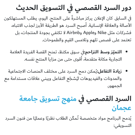
دور السرد القصصي في التسويق الحديث
في السابق كان الإعلان يركز مباشرةً على المنتج. اليوم، يطلب المستهلكون
الأصالة والعلاقة الإنسانية. أصبح السرد هو الطريقة الأبرز لجذب الانتباه،
فشركات مثل Nike وApple وAirbnb لا تكتفي بجودة المنتجات، بل
تعتمد على قصص تلهم وتلامس القيم والطموحات.
التميّز وسط التزاحم
:
في سوق مكتظ، تمنح القصة الفريدة العلامة
التجارية مكانة متقدمة، أقوى حتى من مزايا المنتج نفسه.
زيادة التفاعل
:
يُمكن دمج السرد على مختلف المنصات الاجتماعية
والمدونات والفيديوهات ليُشجّع التفاعل ويبني علاقات مستدامة مع
الجمهور.
السرد القصصي في
منهج تسويق جامعة
عجمان
يُدمج البرنامج مواد متخصصة تُمكّن الطلاب نظريًا وعمليًا من فنون السرد
التسويقي: