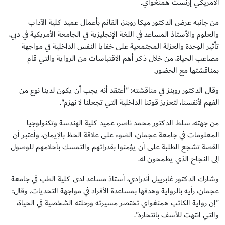
الأمريكي إرنست همنغواي.
من جانبه عرض الدكتور ميكا روبنز، القائم بأعمال عميد كلية الآداب
والعلوم والأستاذ المساعد في اللغة الإنجليزية في الجامعة الأمريكية في دبي،
تأثير الوحدة والعزلة المجتمعية على خفايا النفس الداخلية في مواجهة
مصاعب الحياة، من خلال ذكر أهم الاقتباسات من الرواية والتي قام
بمناقشتها مع الحضور.
وقال الدكتور روبنز في مناقشته: "أعتقد أنه يجب أن يكون لدينا نوع من
الفهم لأنفسنا، لتعزيز قوتنا الداخلية التي تجعلنا لا نهزم".
من جهته، سلط الدكتور محمد ناصر، عميد كلية الهندسة وتكنولوجيا
المعلومات في جامعة عجمان، الضوء على علاقة الحظ بالإيمان، وأعتبر أن
القصة تشجع الطلبة على أن يؤمنوا بقدراتهم والتمسك بأحلامهم للوصول
إلى النجاح الذي يطمحون له.
وشارك الدكتور غابرييل أندرادي، أستاذ مساعد لدى كلية الطب في جامعة
عجمان، رأيه بالرواية وهدفها بمساعدة الأفراد في مواجهة التحديات. وقال:
"إن رواية الكاتب همنغواي تختصر مسيرته ورحلته الشخصية في الحياة،
والتي انتهت للأسف بانتحاره".