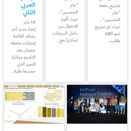
العربي
"عام
تخريج دفعة
الثاني
الخمسين"،
"عام
حيث أقيم
الخمسين" ،
18 يناير
الاحتفال من
حيث تم تخريج
إنجاز جديد آخر
داخل السيارات
نحو 480
يضاف لقائمة
تماشيًا مع…
طالب…
إنجازات جامعة
عجمان بعد
التكريم وجائزة
التميز الذي
حصدها طلبة…