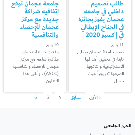
طالب تصميم
جامعة عجمان توقع
داخلي في جامعة
اتفاقية شراكة
عجمان يفوز بجائزة
جديدة مع مركز
في الجناح الإيطالي
عجمان للإحصاء
في إكسبو 2020
والتنافسية
11 يناير
10 يناير
تسير جامعة عجمان بخطى
وقعت جامعة عجمان
ثابتة في تحقيق أهدافها
مذكرة تفاهم مع مركز
الاستراتيجية و نتائجها
عجمان للإحصاء والتنافسية
المرجوة تدريجياً حيث
(ASCC) ، وألقى هذا
حصل…
التعاون…
‹ الأول
السابق
4
5
6
الحرم الجامعي