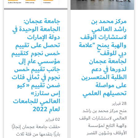
مركز محمد بن
جامعة عجمان:
راشد العالمي
الجامعة الوحيدة في
لاستشارات الوقف
دولة الإمارات
والهبة يمنح "علامة
تحصل على تقييم
دبي للوقف"
خمس نجوم كتقييم
لجامعة عجمان
مؤسسي عام إلى
لدورها في دعم
جانب تقييم خمس
الطلبة المتعسرين
نجوم في ثماني فئات
على مواصلة
ضمن تقييم «كيو
تحصيلهم العلمي
إس ستارز»
العالمي للجامعات
28 فبراير
لعام 2022
منح مركز محمد بن راشد
العالمي لاستشارات الوقف
02 فبراير
والهبة التابع لمؤسسة
حققت جامعة عجمان إنجازًا
الأوقاف وشؤون القصر
بارزًا بتقدمها من فئة ثلاث