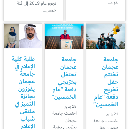
بدبي،…
نجوم عام 2019 إلى فئة
خمس…
طلبة كلية
جامعة
جامعة
الإعلام في
عجمان
عجمان
جامعة
تختتم
تحتفل
عجمان
حفل
بخرّيجي
يفوزون
تخريج
دفعة "عام
بجائزة
دفعة "عام
الخمسين"
التميز في
الخمسين"
19 يناير
ملتقى
احتفلت جامعة
21 يناير
شباب
عجمان
اختتمت جامعة
الإعلام
بخرّيجي دفعة
عجمان حفل