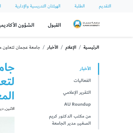
التقديم
الطلبة
الهيئتان التدريسية والإدارية
ا
Ajman University
القبول
الشؤون الأكاديمي
الرئيسية
الإعلام
الأخبار
جامعة عجمان تتعاون مع شركة هيكفيجين (Hikvision) لتعزيز 
الأخبار
لتعز
الفعاليات
الم
التقرير الإعلامي
AU Roundup
الاثنين, ديسمبر 
من مكتب الدكتور كريم
الصغير، مدير الجامعة