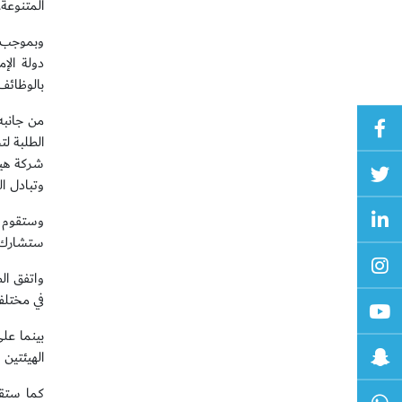
المتنوعة.
دولة الإ
بالوظائف 
من جانبه
الطلبة ل
شركة هيك
وتبادل ال
وستقوم ج
ستشارك ش
واتفق ال
في مختلف 
بينما عل
الهيئتين 
كما ستقو