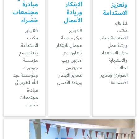
الابتكار
مبادرة
وتعزيز
وريادة
مجتمعات
الاستدامة
الأعمال
خضراء
11 يناير
مكتب
08 يناير
06 يناير
الاستدامة ينظم
مركز جامعة
مكتب
ورشة عمل
عجمان للابتكار
الاستدامة
حول الاستعداد
يتعاون مع
يتعاون مع
والاستجابة
امازون ويب
مؤسسة
لحالات
سيرفيس
جومبوك
الطوارئ وتعزيز
لتعزيز الابتكار
ومؤسسة عبد
الاستدامة
وريادة الأعمال
الله الغرير في
مبادرة
مجتمعات
خضراء