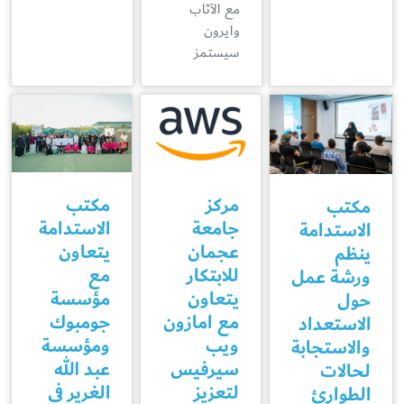
مع الآثاب
وايرون
سيستمز
مركز
مكتب
مكتب
جامعة
الاستدامة
الاستدامة
عجمان
يتعاون
ينظم
للابتكار
مع
ورشة عمل
يتعاون
مؤسسة
حول
مع امازون
جومبوك
الاستعداد
ويب
ومؤسسة
والاستجابة
سيرفيس
عبد الله
لحالات
لتعزيز
الغرير في
الطوارئ