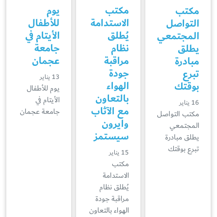
مكتب
يوم
مكتب
الاستدامة
للأطفال
التواصل
يُطلق
الأيتام في
المجتمعي
نظام
جامعة
يطلق
مراقبة
عجمان
مبادرة
جودة
تبرع
13 يناير
الهواء
بوقتك
يوم للأطفال
بالتعاون
الأيتام في
16 يناير
مع الآثاب
جامعة عجمان
مكتب التواصل
وايرون
المجتمعي
سيستمز
يطلق مبادرة
تبرع بوقتك
15 يناير
مكتب
الاستدامة
يُطلق نظام
مراقبة جودة
الهواء بالتعاون