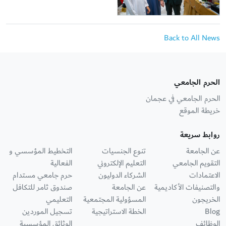
Back to All News
الحرم الجامعي
الحرم الجامعي في عجمان
خريطة الموقع
روابط سريعة
عن الجامعة
تنوع الجنسيات
التخطيط المؤسسي و
التقويم الجامعي
التعليم الإلكتروني
الفعالية
الاعتمادات
الشركاء الدوليون
حرم جامعي مستدام
والتصنيفات الأكاديمية
عن الجامعة
صندوق ثامر للتكافل
الخريجون
المسؤولية المجتمعية
التعليمي
Blog
الخطة الاستراتيجية
تسجيل الموردين
الوظائف
الوثائق المؤسسية