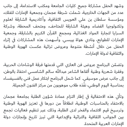
وشهد الحفل مشاركة جميع كليات الجامعة ومكتب الاستدامة، إلى جانب
عدد من الجهات الخارجية، شملت شرطة عجمان، وجمعية الإمارات للفلك،
ومؤسسة سلطان بن علي العويس الثقافية، وأكاديمية الشارقة لعلوم
وتكنولوجيا الفضاء، وهيئة الشارقة للمتاحف، ومتحف المحطة، وشركة
السرايا لتجارة المواد الغذائية، ومجمع القرآن الكريم بالشارقة، وجمعية
الإمارات للطوابع، ونادي هواة بيبسي. وأسهمت هذه المشاركات في إثراء
الحفل من خلال أنشطة متنوعة وعروض تراثية عكست الهوية الوطنية
والثقافية لدولة الإمارات.
وتضمّن البرنامج عروض فن العازي التي قدمتها فرقة الوشاحات الحربية،
وفقرة شعرية وطنية ألقاها الشاعر عبدالله سالم الشامسي احتفاءً بالوطن،
إلى جانب عرض موسيقي. كما شمل البرنامج ابتكار عمل فني بالفسيفساء
بمناسبة اليوم الوطني، نفّذه طلاب موهوبون من مركز الفنون الجميلة.
وتأتي هذه الاحتفالية في إطار التزام عمادة شؤون الطلبة بجامعة عجمان
بالاحتفاء بالمناسبات الوطنية، انطلاقاً من دورها في تعزيز الهوية الوطنية
وترسيخ قيم الانتماء والفخر لدى الطلبة، وذلك عبر تنظيم فعاليات تجمع
بين الجوانب الثقافية والتراثية والإبداعية التي تبرز تاريخ وإنجازات دولة
الإمارات العربية المتحدة.