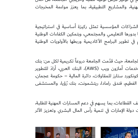
ية، والمشاريع التطبيقية، بما يعزز مواءمة المخرجات
الشراكات المؤسسية تمثل ركيزة أساسية في استراتيجية
ا بدورها التعليمي والمجتمعي، وبتمكين الكفاءات الوطنية
طوير البرامج الأكاديمية وربطها بالأولويات الوطنية
الجامعة، حيث قدّمت الجامعة دروعاً تكريمية لكل من: بنك
عجمان، غرفة عجمان، دائرة البلدية والتخطيط بعجمان، شركة التميمي ومشاركوه، خدمات أمازون ويب (AWS)، البنك العربي، أرادَ للتطوير
ونكورد ستارز للمقاولات، دائرة المالية – حكومة عجمان،
ماجد الفطيم، فندق رامادا، ريتشمونت، بنك رُؤيا، والمستشفى
 القطاعات، بما يسهم في دعم المسارات المهنية للطلبة،
دولة الإمارات في تنمية رأس المال البشري وتعزيز الأثر