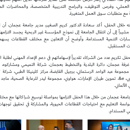
العملي، وفرص التوظيف، والبرامج التدريبية المتخصصة، والمحاضرات المهن
ة مع متطلبات سوق العمل المتغيرة.
ه خلال الحفل، أكد سعادة الدكتور كريم الصغير، مدير جامعة عجمان، أن 
 مشيراً إلى أن انتقال الجامعة إلى نموذج المؤسسة غير الربحية يجسد التزامه
رات التنمية المستدامة. وأوضح أن التعاون مع مختلف القطاعات يسهم في ت
ت المستقبل.
فل تكريم عدد من الشركاء تقديراً لإسهاماتهم في دعم الإعداد المهني لطلبة 
 مجموعة عبد الواحد الرستماني، برجيل القابضة، مركز كلينيكا الطبي، شركة ك
شرطة دبي، e&، تموين طيران الإمارات، هواوي، مجموعة ليدر للرعاية الصحية، 
لألماني.
معة عجمان من خلال هذا الحفل التزامها بمواصلة توسيع شراكاتها مع مختلف
واءمة التعليم مع احتياجات القطاعات الحيوية، والمشاركة في تحقيق توجهات 
 المستدام.