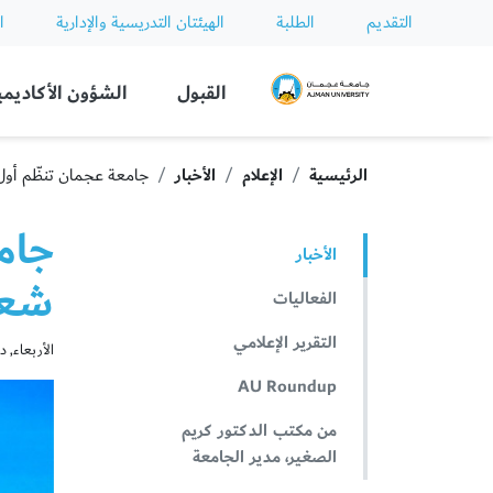
التقديم
الطلبة
الهيئتان التدريسية والإدارية
ا
Ajman University
القبول
الشؤون الأكاديمي
الرئيسية
الإعلام
الأخبار
جامعة عجمان تنظّم أول
جام
الأخبار
شعار
الفعاليات
التقرير الإعلامي
الأربعاء, ديسمب
AU Roundup
من مكتب الدكتور كريم
الصغير، مدير الجامعة