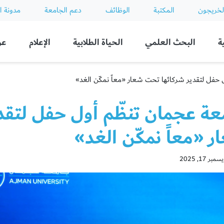
لخريجون
المكتبة
الوظائف
دعم الجامعة
مدونة ا
ة
البحث العلمي
الحياة الطلابية
الإعلام
عن
 حفل لتقدير شركائها تحت شعار «معاً نمكّن الغد»
عة عجمان تنظّم أول حفل لتقد
 «معاً نمكّن الغد»
ر 17, 2025