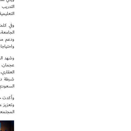
التدريب 
التعليمي
وفي كلمت
الجامعة،
ودعم مسا
واحتياجا
وشهد الح
العقاري،
السعودي ا
وأكدت جا
وتعزيز م
المجتمعي