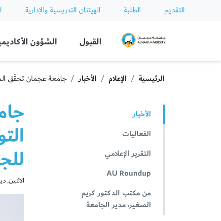
التقديم
الطلبة
الهيئتان التدريسية والإدارية
ا
Ajman University
القبول
الشؤون الأكاديمي
الرئيسية
الإعلام
الأخبار
جامعة عجمان تحقّق المرتبة 19 عربياً والثانية في مؤشر التوقعات الدولية وفق تصنيف التايمز للتعليم العال
الأخبار
التو
الفعاليات
للجا
التقرير الإعلامي
AU Roundup
الاثنين, ديسمبر 
من مكتب الدكتور كريم
الصغير، مدير الجامعة