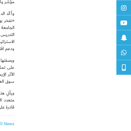
مؤشر واض
وأكّد الد
«نفخر به
الجامعة 
التدريس 
الاسترات
ودعم اقت
وبصفتها 
على تمكي
الأثر ال
سوق العم
ويأتي هذ
متعدد ال
قادرة على
All News