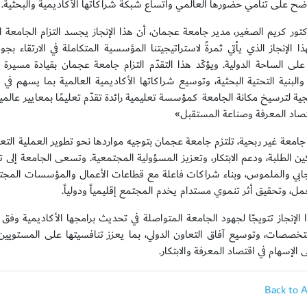
ح على تنامي حضورها العالمي واتساع شبكة شراكاتها الأكاديمية والبحثية.
كتور كريم الصغير، مدير جامعة عجمان، أن هذا الإنجاز يجسد التزام الجامعة ال
ذا الإنجاز الذي يأتي ثمرةً لاستراتيجيتنا المؤسسية المتكاملة في الارتقاء
على الساحة الدولية. ويؤكّد هذا التقدّم التزام جامعة عجمان بقيادة مسيرة
والبنية التحتية البحثية، وتوسيع شراكاتها الأكاديمية العالمية بما يسهم في 
يجية لترسيخ مكانة الجامعة كمؤسسة تعليمية رائدة تقدّم تعليمًا بمعايير عالم
صاد المعرفة وصناعة المستقبل»
جامعة غير ربحية، تلتزم جامعة عجمان بتوجيه مواردها نحو تطوير العملية التعل
ن الطلبة، ودعم الابتكار، وتعزيز المسؤولية المجتمعية. وتسعى الجامعة إلى 
إيجابي والملموس، وبناء شراكات فاعلة مع قطاعات الأعمال والمؤسسات المج
ل، وتحقيق أثر تنموي مستدام يخدم المجتمع إقليمياً ودولياً.
ا الإنجاز تتويجًا لجهود الجامعة المتواصلة في تحديث برامجها الأكاديمية 
تخصصات، وتوسيع آفاق التعاون الدولي، بما يعزز تنافسيتها على المستويين ا
 الإسهام في اقتصاد المعرفة والابتكار.
Back to 