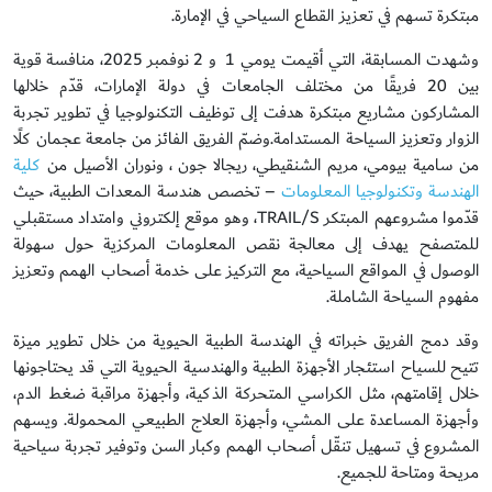
مبتكرة تسهم في تعزيز القطاع السياحي في الإمارة.
وشهدت المسابقة، التي أقيمت يومي 1 و 2 نوفمبر 2025، منافسة قوية
بين 20 فريقًا من مختلف الجامعات في دولة الإمارات، قدّم خلالها
المشاركون مشاريع مبتكرة هدفت إلى توظيف التكنولوجيا في تطوير تجربة
الزوار وتعزيز السياحة المستدامة.وضمّ الفريق الفائز من جامعة عجمان كلًا
من سامية بيومي، مريم الشنقيطي، ريجالا جون ، ونوران الأصيل من
كلية
الهندسة وتكنولوجيا المعلومات
– تخصص هندسة المعدات الطبية، حيث
قدّموا مشروعهم المبتكر TRAIL/S، وهو موقع إلكتروني وامتداد مستقبلي
للمتصفح يهدف إلى معالجة نقص المعلومات المركزية حول سهولة
الوصول في المواقع السياحية، مع التركيز على خدمة أصحاب الهمم وتعزيز
مفهوم السياحة الشاملة.
وقد دمج الفريق خبراته في الهندسة الطبية الحيوية من خلال تطوير ميزة
تتيح للسياح استئجار الأجهزة الطبية والهندسية الحيوية التي قد يحتاجونها
خلال إقامتهم، مثل الكراسي المتحركة الذكية، وأجهزة مراقبة ضغط الدم،
وأجهزة المساعدة على المشي، وأجهزة العلاج الطبيعي المحمولة. ويسهم
المشروع في تسهيل تنقّل أصحاب الهمم وكبار السن وتوفير تجربة سياحية
مريحة ومتاحة للجميع.