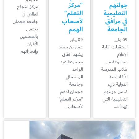
جولتهم
"مركز
مركز النجاح
التعليمية
التعلم"
الطلابي في
في مرافق
لأصحاب
جامعة عجمان
الجامعة
الهمم
يحتفي
بالمعلمين
09 يناير
09 يناير
الأقران
استقبلت كلية
عمار بن حميد
وإنجازاتهم
الإعلام
يشهد اتفاق
مجموعة من
مجموعة عبد
طلاب المدرسة
الواحد
الأكاديمية
الرستماني
الدولية دبي،
وجامعة
ضمن جولتهم
عجمان لدعم
التعليمية التي
"مركز التعلم"
تهدف…
لأصحاب…