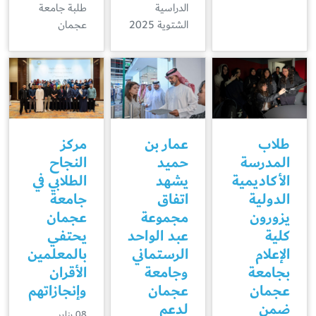
الدراسية
طلبة جامعة
الشتوية 2025
عجمان
طلاب
عمار بن
مركز
المدرسة
حميد
النجاح
الأكاديمية
يشهد
الطلابي في
الدولية
اتفاق
جامعة
يزورون
مجموعة
عجمان
كلية
عبد الواحد
يحتفي
الإعلام
الرستماني
بالمعلمين
بجامعة
وجامعة
الأقران
عجمان
عجمان
وإنجازاتهم
ضمن
لدعم
08 يناير