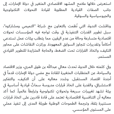
استعرض خلالها ملامح المشهد الاقتصادي المتغير في دولة الإمارات، إلى
جانب الصفات القيادية المطلوبة لقيادة التحولات التكنولوجية
والجيوسياسية والسوقية.
وناقشت الندوة، التي نُظمت بالتعاون مع شركة "التميمي ومشاركوه"،
سبل تطوير القدرات التنفيذية في وقت تواجه فيه المؤسسات تحولات
اقتصادية متسارعة وحالة من عدم اليقين، مما يتطلب بيئات عمل تستدعي
أحكاماً وتقديرات تتجاوز السوابق المعهودة. وركزت النقاشات على محاور
التكيف، واتخاذ القرارات تحت الضغط، والحاجة المتزايدة للتطوير القيادي
المستمر.
وفي كلمته خلال الندوة، تحدث معالي عبدالله بن طوق المري، وزير الاقتصاد
والسياحة، عن المتطلبات المتغيرة للقادة مع مضي دولة الإمارات قدماً في
أجندة اقتصاد المستقبل. وشدد معاليه على أن التكيف، والتفكير
الاستشرافي، والقدرة على اتخاذ قرارات مدروسة سماتٌ قيادية أساسية في
بيئة تشهد تغييرات سريعة وتحولاتٍ تكنولوجية وترابطاً عالمياً. كما أكد
معاليه أن التنافسية الاقتصادية تعتمد على قادة قادرين على اتخاذ قرارات
مستنيرة بثقة، وترجمة الطموحات الوطنية طويلة المدى إلى تنفيذ عملي
على المستوى المؤسسي.