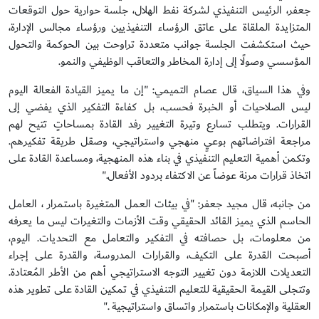
جعفر، الرئيس التنفيذي لشركة نفط الهلال، جلسة حوارية حول التوقعات
المتزايدة الملقاة على عاتق الرؤساء التنفيذيين ورؤساء مجالس الإدارة،
حيث استكشفت الجلسة جوانب متعددة تراوحت بين الحوكمة والتحول
المؤسسي وصولًا إلى إدارة المخاطر والتعاقب الوظيفي والنمو.
وفي هذا السياق، قال عصام التميمي: "إن ما يميز القيادة الفعالة اليوم
ليس الصلاحيات أو الخبرة فحسب، بل كفاءة التفكير الذي يفضي إلى
القرارات. ويتطلب تسارع وتيرة التغيير رفد القادة بمساحاتٍ تتيح لهم
مراجعة افتراضاتهم بوعيٍ منهجي واستراتيجي، وصقل طريقة تفكيرهم.
وتكمن أهمية التعليم التنفيذي في بناء هذه المنهجية، ومساعدة القادة على
اتخاذ قرارات مرنة عوضاً عن الاكتفاء بردود الأفعال."
من جانبه، قال مجيد جعفر: "في بيئات العمل المتغيرة باستمرار ، العامل
الحاسم الذي يميز القائد الحقيقي وقت الأزمات والتغيرات ليس ما يعرفه
من معلومات، بل حصافته في التفكير والتعامل مع التحديات. اليوم،
أصبحت القدرة على التكيف، والقرارات المدروسة، والقدرة على إجراء
التعديلات اللازمة دون تغيير التوجه الاستراتيجي أهم من الأطر المُعتادة.
وتتجلى القيمة الحقيقية للتعليم التنفيذي في تمكين القادة على تطوير هذه
العقلية والإمكانات باستمرار واتساق واستراتيجية ."