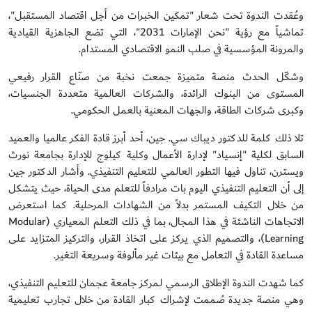
وعُقدت الندوة تحت شعار "تمكين الخبرات من أجل اقتصاد المستقبل"،
تماشياً مع رؤية "نحن الإمارات 2031"، التي تضع الجاهزية القيادية
والمرونة المؤسسية في صلب النمو الاقتصادي المستدام.
وشكّل الحدث منصة متميزة جمعت نخبة من صنّاع القرار رفيعي
المستوى من البنوك الرائدة، والشركات العالمية متعددة الجنسيات،
وكبرى شركات الطاقة، والجهات المعنية بالعمل الحكومي.
تلا ذلك كلمة للدكتور ديباك سي. جين، أحد أبرز قادة الفكر عالميا والعميد
السابق لكلية "إنسياد" لإدارة الأعمال وكلية كيلوج للإدارة بجامعة نورث
ويسترن، تناول فيها التطور العالمي للتعليم التنفيذي. وأشار الدكتور جين
إلى أن التعليم التنفيذي اليوم بات مرادفاً للتعلم مدى الحياة، حيث يتشكل
من خلال التكيف المستمر بدلاً من الشهادات المرحلية. كما استعرض
الاتجاهات الناشئة في هذا المجال، بما في ذلك التعلم المعياري (Modular
Learning)، والتصميم الذي يركز على اتخاذ القرار، والتركيز المتزايد على
مساعدة القادة في التعامل مع بيئات غير مألوفة وسريعة التغير.
كما شهدت الندوة الإطلاق الرسمي لـمركز جامعة عجمان للتعليم التنفيذي،
وهي منصة جديدة صُممت لإشراك كبار القادة من خلال تجارب تعليمية