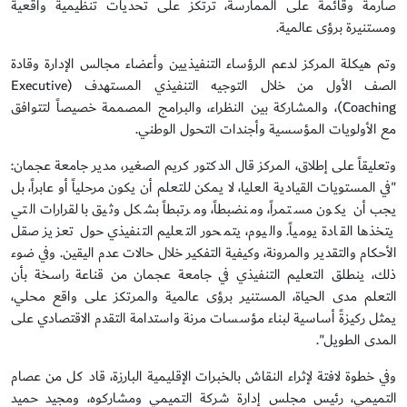
صارمة وقائمة على الممارسة، ترتكز على تحديات تنظيمية واقعية
ومستنيرة برؤى عالمية.
وتم هيكلة المركز لدعم الرؤساء التنفيذيين وأعضاء مجالس الإدارة وقادة
الصف الأول من خلال التوجيه التنفيذي المستهدف (Executive
Coaching)، والمشاركة بين النظراء، والبرامج المصممة خصيصاً لتتوافق
مع الأولويات المؤسسية وأجندات التحول الوطني.
وتعليقاً على إطلاق، المركز قال الدكتور كريم الصغير، مدير جامعة عجمان:
"في المستويات القيادية العليا، لا يمكن للتعلم أن يكون مرحلياً أو عابراً، بل
يجب أن يكون مستمراً، ومنضبطاً، ومرتبطاً بشكل وثيق بالقرارات التي
يتخذها القادة يومياً. واليوم، يتمحور التعليم التنفيذي حول تعزيز صقل
الأحكام والتقدير والمرونة، وكيفية التفكير خلال حالات عدم اليقين. وفي ضوء
ذلك، ينطلق التعليم التنفيذي في جامعة عجمان من قناعة راسخة بأن
التعلم مدى الحياة، المستنير برؤى عالمية والمرتكز على واقع محلي،
يمثل ركيزةً أساسية لبناء مؤسسات مرنة واستدامة التقدم الاقتصادي على
المدى الطويل".
وفي خطوة لافتة لإثراء النقاش بالخبرات الإقليمية البارزة، قاد كل من عصام
التميمي، رئيس مجلس إدارة شركة التميمي ومشاركوه، ومجيد حميد